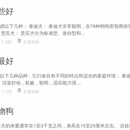
些好
虑以下几种： 泰迪犬： 泰迪犬非常聪明，在79种狗狗里智商排
贵宾犬： 贵宾犬分为标准型、迷你型和...
382
文章列表
最好
以下几种品种，它们各自有不同的特点和适合的家庭环境： 泰迪
：活泼好动，机敏，聪明，适应能力强 ...
125
文章列表
物狗
犬的体重通常在1至3千克之间，身高在15至23厘米左右。 吉