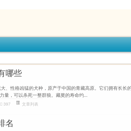
有哪些
庞大、性格凶猛的犬种，原产于中国的青藏高原。它们拥有长长
力量，可以杀死一整群狼。藏獒的寿命约...
397
文章列表
排名