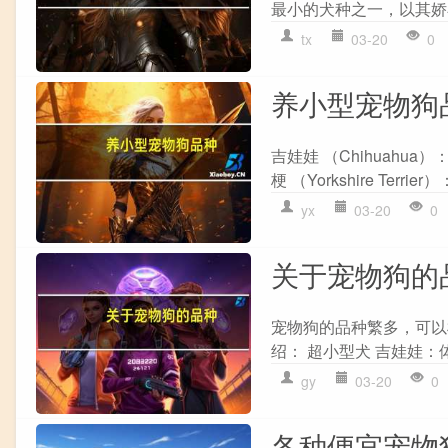
最小的犬种之一，以其娇小
tx
03-20
0
养小型宠物狗
吉娃娃 （Chihuah
梗 （Yorkshire Ter
yx
03-20
0
关于宠物狗的
宠物狗的品种繁多，可以
绍： 超小型犬 吉娃娃：
gy
03-20
0
各种便宜宠物