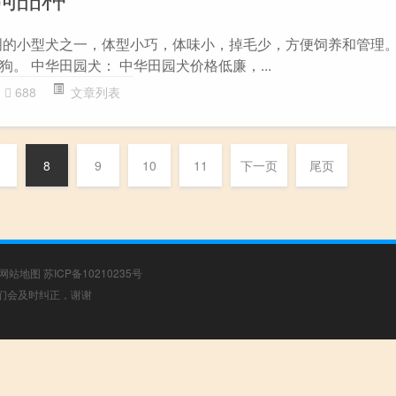
明的小型犬之一，体型小巧，体味小，掉毛少，方便饲养和管理
。 中华田园犬： 中华田园犬价格低廉，...
688
文章列表
8
9
10
11
下一页
尾页
网站地图
苏ICP备10210235号
，我们会及时纠正，谢谢