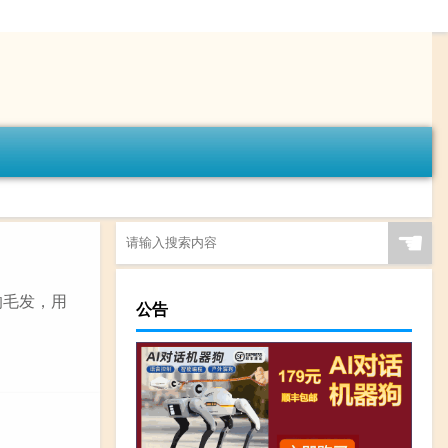
☚
的毛发，用
公告