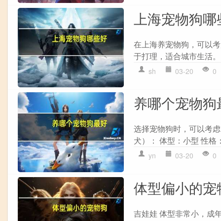
上海宠物狗哪
在上海养宠物狗，可以考
于打理，适合城市生活。 
sh
03-20
0
养哪个宠物狗
选择宠物狗时，可以考虑
犬）： 体型：小型 性格
yn
03-20
0
体型偏小的宠
吉娃娃 体型非常小，成年