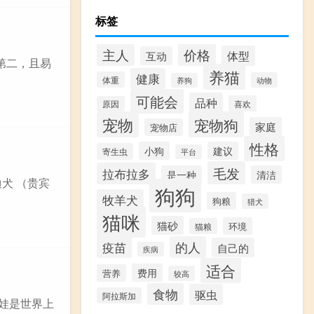
标签
价格
主人
体型
互动
第二，且易
养猫
健康
体重
动物
养狗
可能会
品种
喜欢
原因
宠物
宠物狗
家庭
宠物店
性格
小狗
建议
寄生虫
平台
毛发
拉布拉多
是一种
清洁
犬 （贵宾
狗狗
牧羊犬
狗粮
猎犬
猫咪
猫砂
环境
猫粮
疫苗
的人
自己的
疾病
适合
费用
营养
较高
食物
驱虫
阿拉斯加
娃娃是世界上