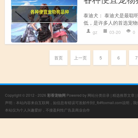
泰迪犬： 泰迪犬是最聪
低，是许多人的首选宠物狗
gz
03-20
0
首页
上一页
5
6
7
Copyright © 2012 - 2026
彩香宠物网
Powered by
网站分类目录
|
精选推荐文章
|
声明：本站内容来自互联网，如信息有错误可发邮件到f_fb#foxmail.com说明
本站仅为个人兴趣爱好，不接盈利性广告及商业合作