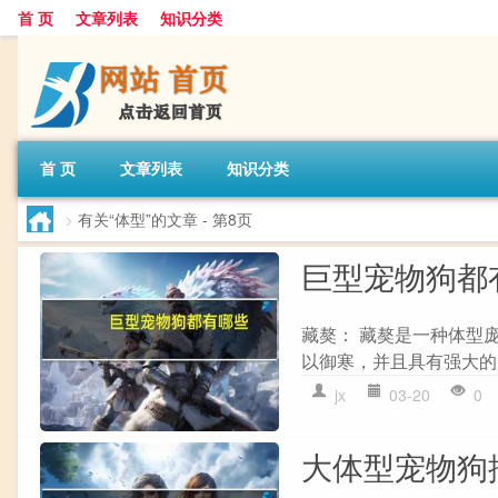
首 页
文章列表
知识分类
首 页
文章列表
知识分类
>
有关“体型”的文章
- 第8页
巨型宠物狗都
藏獒： 藏獒是一种体型
以御寒，并且具有强大的
jx
03-20
0
大体型宠物狗