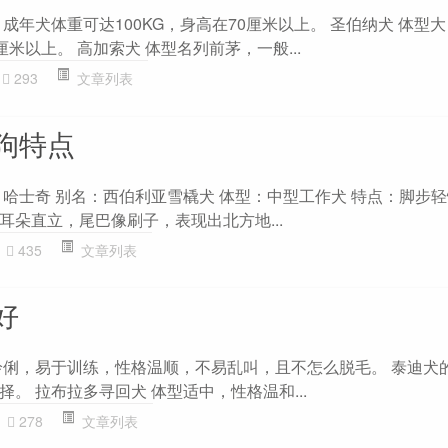
成年犬体重可达100KG，身高在70厘米以上。 圣伯纳犬 体型
厘米以上。 高加索犬 体型名列前茅，一般...
293
文章列表
狗特点
 哈士奇 别名：西伯利亚雪橇犬 体型：中型工作犬 特点：脚步
耳朵直立，尾巴像刷子，表现出北方地...
435
文章列表
好
伶俐，易于训练，性格温顺，不易乱叫，且不怎么脱毛。 泰迪犬
。 拉布拉多寻回犬 体型适中，性格温和...
278
文章列表