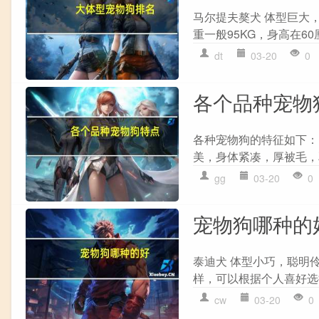
马尔提夫獒犬 体型巨大，
重一般95KG，身高在60
dt
03-20
0
各个品种宠物
各种宠物狗的特征如下：
美，身体紧凑，厚被毛，
gg
03-20
0
宠物狗哪种的
泰迪犬 体型小巧，聪明
样，可以根据个人喜好选择
cw
03-20
0