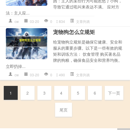
因：主人的某些行为可能惹怒了小狗，
导致它通过吼叫来表达不满。 应对方
法：主人应...
cw
03-20
0
834
文章列表
宠物狗怎么立规矩
给宠物狗立规矩是确保它健康、安全和
服从的重要步骤。以下是一些有效的规
矩和训练方法： 饮食管理 购买著名品
牌的狗粮，确保食品安全和营养均衡。
立即扔掉...
cw
03-20
0
490
文章列表
1
2
3
4
5
6
下一页
尾页