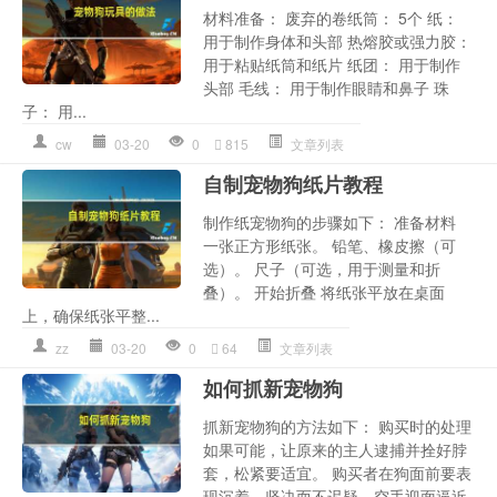
材料准备： 废弃的卷纸筒： 5个 纸：
用于制作身体和头部 热熔胶或强力胶：
用于粘贴纸筒和纸片 纸团： 用于制作
头部 毛线： 用于制作眼睛和鼻子 珠
子： 用...
cw
03-20
0
815
文章列表
自制宠物狗纸片教程
制作纸宠物狗的步骤如下： 准备材料
一张正方形纸张。 铅笔、橡皮擦（可
选）。 尺子（可选，用于测量和折
叠）。 开始折叠 将纸张平放在桌面
上，确保纸张平整...
zz
03-20
0
64
文章列表
如何抓新宠物狗
抓新宠物狗的方法如下： 购买时的处理
如果可能，让原来的主人逮捕并拴好脖
套，松紧要适宜。 购买者在狗面前要表
现沉着、坚决而不迟疑，空手迎面逼近