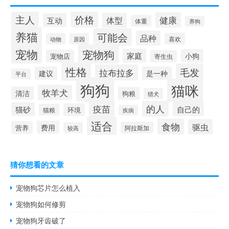
价格
主人
健康
体型
互动
体重
养狗
养猫
可能会
品种
喜欢
动物
原因
宠物
宠物狗
家庭
小狗
宠物店
寄生虫
性格
毛发
拉布拉多
建议
是一种
平台
狗狗
猫咪
牧羊犬
清洁
狗粮
猎犬
疫苗
的人
自己的
猫砂
环境
猫粮
疾病
适合
食物
驱虫
费用
营养
阿拉斯加
较高
猜你想看的文章
宠物狗芯片怎么植入
宠物狗如何修剪
宠物狗牙齿破了