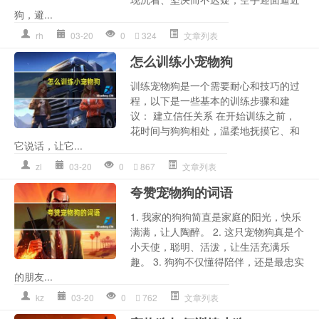
狗，避...
rh
03-20
0
324
文章列表
怎么训练小宠物狗
训练宠物狗是一个需要耐心和技巧的过
程，以下是一些基本的训练步骤和建
议： 建立信任关系 在开始训练之前，
花时间与狗狗相处，温柔地抚摸它、和
它说话，让它...
zl
03-20
0
867
文章列表
夸赞宠物狗的词语
1. 我家的狗狗简直是家庭的阳光，快乐
满满，让人陶醉。 2. 这只宠物狗真是个
小天使，聪明、活泼，让生活充满乐
趣。 3. 狗狗不仅懂得陪伴，还是最忠实
的朋友...
kz
03-20
0
762
文章列表