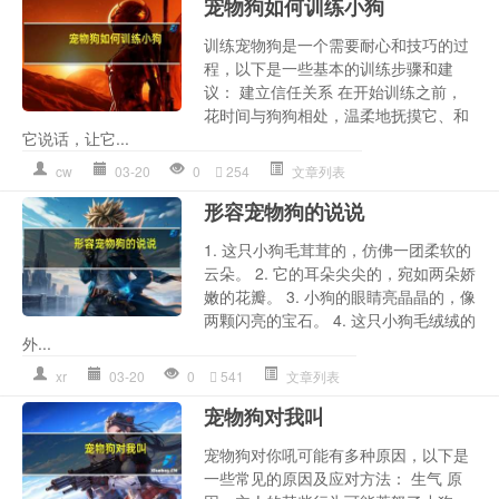
宠物狗如何训练小狗
训练宠物狗是一个需要耐心和技巧的过
程，以下是一些基本的训练步骤和建
议： 建立信任关系 在开始训练之前，
花时间与狗狗相处，温柔地抚摸它、和
它说话，让它...
cw
03-20
0
254
文章列表
形容宠物狗的说说
1. 这只小狗毛茸茸的，仿佛一团柔软的
云朵。 2. 它的耳朵尖尖的，宛如两朵娇
嫩的花瓣。 3. 小狗的眼睛亮晶晶的，像
两颗闪亮的宝石。 4. 这只小狗毛绒绒的
外...
xr
03-20
0
541
文章列表
宠物狗对我叫
宠物狗对你吼可能有多种原因，以下是
一些常见的原因及应对方法： 生气 原