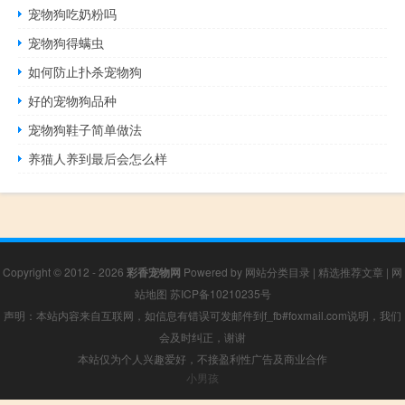
宠物狗吃奶粉吗
宠物狗得螨虫
如何防止扑杀宠物狗
好的宠物狗品种
宠物狗鞋子简单做法
养猫人养到最后会怎么样
Copyright © 2012 - 2026
彩香宠物网
Powered by
网站分类目录
|
精选推荐文章
|
网
站地图
苏ICP备10210235号
声明：本站内容来自互联网，如信息有错误可发邮件到f_fb#foxmail.com说明，我们
会及时纠正，谢谢
本站仅为个人兴趣爱好，不接盈利性广告及商业合作
小男孩