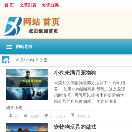
首 页
文章列表
知识分类
网站导航
>
有关“小狗”的文章
小狗未满月宠物狗
未满月的宠物狗喂养方法如下： 母乳喂
养： 如果小狗能够吃到母乳，这是最理
想的情况。母乳可以提供小狗所需的大
部分营养和免疫物质。 羊奶粉喂养：
如果小狗...
xg
03-20
0
359
文章列表
宠物狗玩具的做法