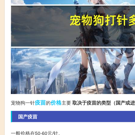
疫苗
价格
宠物狗一针
的
主要
取决于疫苗的类型（国产或进
国产疫苗
一般价格在50-60元/针。