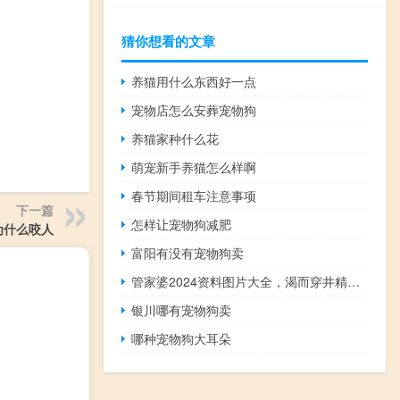
猜你想看的文章
养猫用什么东西好一点
宠物店怎么安葬宠物狗
养猫家种什么花
萌宠新手养猫怎么样啊
春节期间租车注意事项
下一篇
怎样让宠物狗减肥
为什么咬人
富阳有没有宠物狗卖
管家婆2024资料图片大全，渴而穿井精选答案落实_迷你版755.1
银川哪有宠物狗卖
哪种宠物狗大耳朵