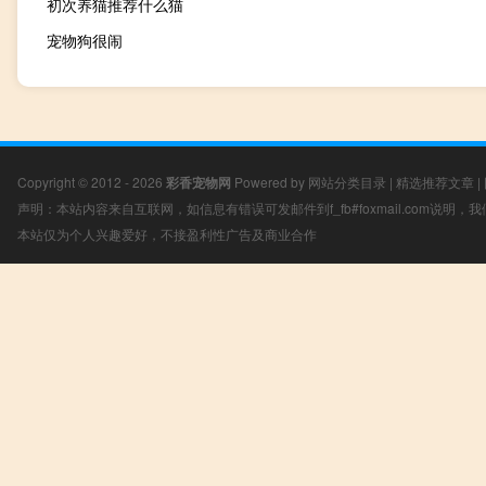
初次养猫推荐什么猫
宠物狗很闹
Copyright © 2012 - 2026
彩香宠物网
Powered by
网站分类目录
|
精选推荐文章
|
声明：本站内容来自互联网，如信息有错误可发邮件到f_fb#foxmail.com说明
本站仅为个人兴趣爱好，不接盈利性广告及商业合作