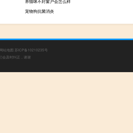
养猫咪不封窗户会怎么样
宠物狗抗菌消炎
网站地图
苏ICP备10210235号
，我们会及时纠正，谢谢