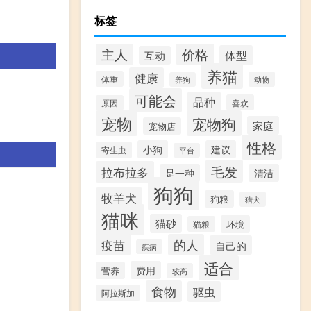
标签
价格
主人
体型
互动
养猫
健康
体重
动物
养狗
可能会
品种
喜欢
原因
宠物
宠物狗
家庭
宠物店
性格
小狗
建议
寄生虫
平台
毛发
拉布拉多
是一种
清洁
狗狗
牧羊犬
狗粮
猎犬
猫咪
猫砂
环境
猫粮
疫苗
的人
自己的
疾病
适合
费用
营养
较高
食物
驱虫
阿拉斯加