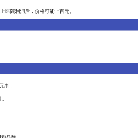
但加上医院利润后，价格可能上百元。
0元/针。
针。
型和品牌。