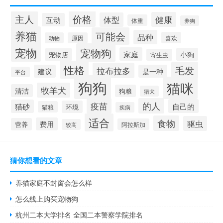
价格
主人
健康
体型
互动
体重
养狗
养猫
可能会
品种
喜欢
动物
原因
宠物
宠物狗
家庭
小狗
宠物店
寄生虫
性格
毛发
拉布拉多
建议
是一种
平台
狗狗
猫咪
牧羊犬
清洁
狗粮
猎犬
疫苗
的人
自己的
猫砂
环境
猫粮
疾病
适合
食物
驱虫
费用
营养
阿拉斯加
较高
猜你想看的文章
养猫家庭不封窗会怎么样
怎么线上购买宠物狗
杭州二本大学排名 全国二本警察学院排名