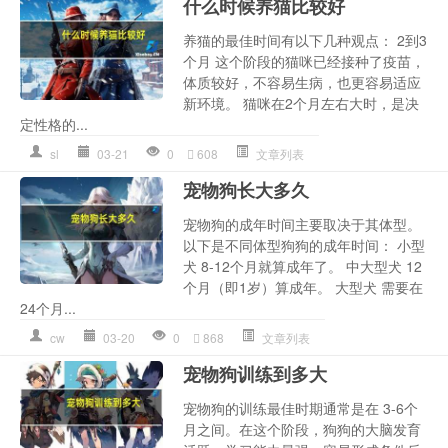
什么时候养猫比较好
养猫的最佳时间有以下几种观点： 2到3
个月 这个阶段的猫咪已经接种了疫苗，
体质较好，不容易生病，也更容易适应
新环境。 猫咪在2个月左右大时，是决
定性格的...
sl
03-21
0
608
文章列表
宠物狗长大多久
宠物狗的成年时间主要取决于其体型。
以下是不同体型狗狗的成年时间： 小型
犬 8-12个月就算成年了。 中大型犬 12
个月（即1岁）算成年。 大型犬 需要在
24个月...
cw
03-20
0
868
文章列表
宠物狗训练到多大
宠物狗的训练最佳时期通常是在 3-6个
月之间。在这个阶段，狗狗的大脑发育