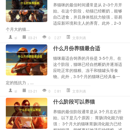
养猫咪的最佳时间通常是从 2~3个月开
始。在这个阶段，幼猫已经断奶，能够
自己进食，并且身体抵抗力较强，容易
适应新环境和主人的养育。此外，2~3
个月大的猫...
sl
03-21
0
27
文章列表
什么月份养猫最合适
猫咪最适合饲养的月份是 3-5个月。在
这个阶段，猫咪已经自然断奶并逐渐适
应吃正常的猫粮、冻干和猫罐头等食
物。此外，3-5个月的猫咪已经具备一
定的抵抗力，...
sl
03-21
0
81
文章列表
什么阶段可以养猫
养猫的最佳阶段通常是从 3个月左右开
始。以下是几个原因： 胃肠消化能力较
强： 3个月大的猫咪胃肠消化能力已经
相对较强，能够更好地适应幼猫粮，减