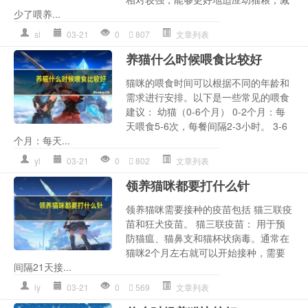
少了喂养...
sl
03-21
0
807
文章列表
养猫什么时候喂食比较好
猫咪的喂食时间可以根据不同的年龄和
需求进行安排。以下是一些常见的喂食
建议： 幼猫（0-6个月） 0-2个月：每
天喂食5-6次，每餐间隔2-3小时。 3-6
个月：每天...
yl
03-21
0
802
文章列表
领养猫咪都要打什么针
领养猫咪需要接种的疫苗包括 猫三联疫
苗和狂犬疫苗。 猫三联疫苗： 用于预
防猫瘟、猫鼻支和猫杯状病毒。通常在
猫咪2个月左右就可以开始接种，需要
间隔21天接...
ly
03-21
0
569
文章列表