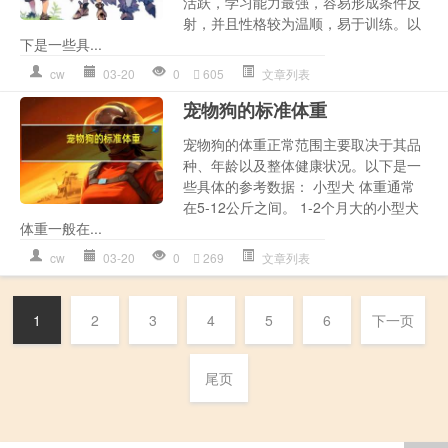
活跃，学习能力最强，容易形成条件反
射，并且性格较为温顺，易于训练。以
下是一些具...
cw
03-20
0
605
文章列表
宠物狗的标准体重
宠物狗的体重正常范围主要取决于其品
种、年龄以及整体健康状况。以下是一
些具体的参考数据： 小型犬 体重通常
在5-12公斤之间。 1-2个月大的小型犬
体重一般在...
cw
03-20
0
269
文章列表
1
2
3
4
5
6
下一页
尾页