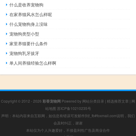
什么是收养宠物狗
在家养猫风水怎么样呢
什么宠物狗身上没味
宠物狗类型小型
家里养猫要什么条件
宠物狗乳牙拔牙
单人间养猫经验怎么样啊
Copyright © 2012 - 2026
彩香宠物网
Powered by
网站分类目录
|
精选推荐文章
|
网
站地图
苏ICP备10210235号
声明：本站内容来自互联网，如信息有错误可发邮件到f_fb#foxmail.com说明，我们
会及时纠正，谢谢
本站仅为个人兴趣爱好，不接盈利性广告及商业合作