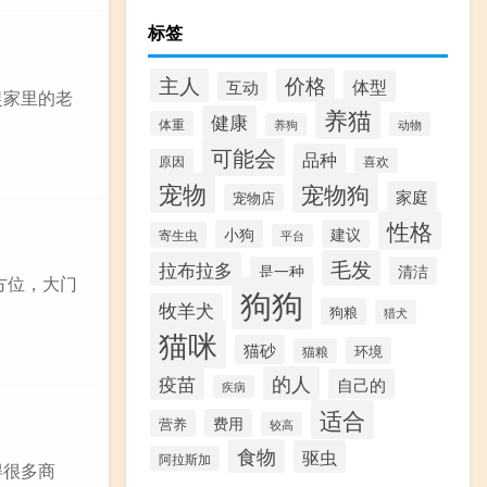
标签
价格
主人
体型
互动
捉家里的老
养猫
健康
体重
动物
养狗
可能会
品种
喜欢
原因
宠物
宠物狗
家庭
宠物店
性格
小狗
建议
寄生虫
平台
毛发
拉布拉多
是一种
清洁
方位，大门
狗狗
牧羊犬
狗粮
猎犬
猫咪
猫砂
环境
猫粮
疫苗
的人
自己的
疾病
适合
费用
营养
较高
食物
驱虫
阿拉斯加
得很多商