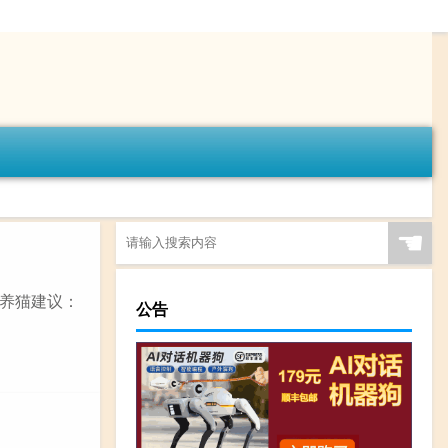
☚
养猫建议：
公告