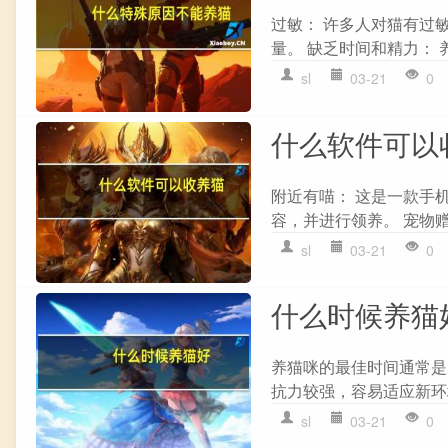
过敏： 许多人对猫有过
量。 缺乏时间和精力： 
sl
03-21
0
什么软件可以
附近有喵： 这是一款手
容，并进行领养。 宠物赠
sl
03-21
0
什么时候养猫
养猫咪的最佳时间通常是
抗力较强，容易适应新环境
sl
03-21
0