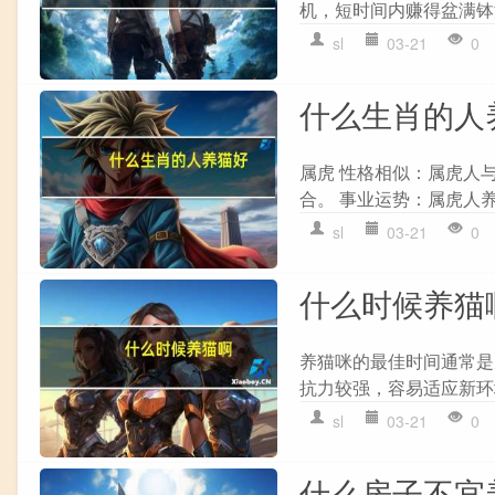
机，短时间内赚得盆满钵溢
sl
03-21
0
什么生肖的人
属虎 性格相似：属虎人
合。 事业运势：属虎人养
sl
03-21
0
什么时候养猫
养猫咪的最佳时间通常是
抗力较强，容易适应新环境
sl
03-21
0
什么房子不宜