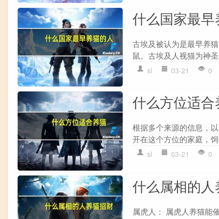
什么国家最早
古埃及被认为是最早养猫
鼠。古埃及人视猫为神圣
sl
03-21
0
什么方位适合
根据多个来源的信息，以
开在这个方位的家庭，饲养
sl
03-21
0
什么属相的人
属虎人： 属虎人养猫能