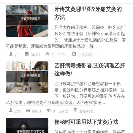
牙疼艾灸哪里图?牙痛艾灸的
方法
牙痛大多由牙龈炎、牙周炎、蛀牙或折
裂牙而导致牙髓（牙神经）感染所引起
的。 牙痛属于牙齿毛病的外在反应，有
可能是龋齿、牙髓或犬齿周围的牙龈被感染，前...
yta
04-01
0
291
文章列表
乙肝病毒携带者,艾灸调理乙肝
这样做!
乙肝病毒携带者和乙肝患者有一个界
定，但这种区分界定还是相对模糊。当
下一般认为，只要可以检测到体内存在
乙肝病毒，都统称为乙肝病毒感染者。因为有症状感...
ygb
04-01
0
912
文章列表
便秘时可采用以下艾灸疗法
便秘是临床上十分常见的症状，便秘严