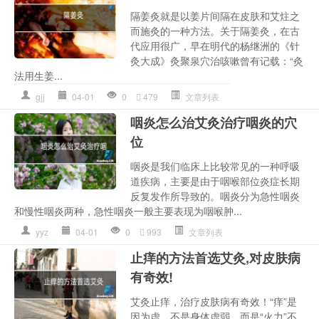
隔姜灸就是以姜片间隔在皮肤和艾炷之
而施灸的一种方法。关于隔姜灸，在古
代应用很广，早在明代的杨继洲的《针
灸大成》灸聚泉穴治咳嗽曾有记载：“灸
法用生姜...
gjj
04-01
0
479
文章列表
咽炎怎么治艾灸治疗咽炎的穴
位
咽炎是我们临床上比较常见的一种呼吸
道疾病，主要是由于咽喉部位炎症长期
反复发作所导致的。咽炎分为急性咽炎
和慢性咽炎两种，急性咽炎一般主要表现为咽喉肿...
yyz
04-01
0
993
文章列表
止痒的方法首选艾灸,对皮肤病
有奇效!
艾灸止痒，治疗皮肤病有奇效！“痒”是
因为虚，不是身体虚弱，而是“火力”不