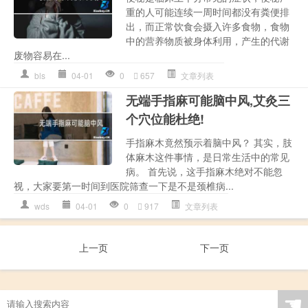
重的人可能连续一周时间都没有粪便排
出，而正常饮食会摄入许多食物，食物
中的营养物质被身体利用，产生的代谢
废物容易在...
bls
04-01
0
657
文章列表
无端手指麻可能脑中风,艾灸三
个穴位能杜绝!
手指麻木竟然预示着脑中风？ 其实，肢
体麻木这件事情，是日常生活中的常见
病。 首先说，这手指麻木绝对不能忽
视，大家要第一时间到医院筛查一下是不是颈椎病...
wds
04-01
0
917
文章列表
上一页
下一页
☚