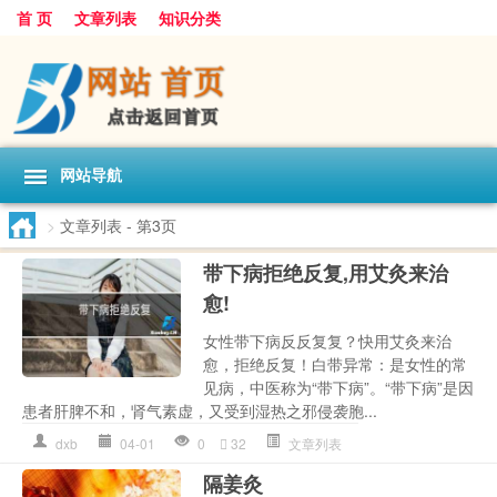
首 页
文章列表
知识分类
网站导航
>
文章列表
- 第3页
带下病拒绝反复,用艾灸来治
愈!
女性带下病反反复复？快用艾灸来治
愈，拒绝反复！白带异常：是女性的常
见病，中医称为“带下病”。“带下病”是因
患者肝脾不和，肾气素虚，又受到湿热之邪侵袭胞...
dxb
04-01
0
32
文章列表
隔姜灸