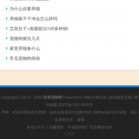
为什么你要养猫
养猫家不干净会怎么样吗
艾灸肚子+推腹能治100多种病!
宠物狗驱虫几天
家里养猫备什么
常见宠物狗得病
Copyright © 2012 - 2026
彩香宠物网
Powered by
网站分类目录
|
精选推荐文章
|
网
站地图
苏ICP备10210235号
声明：本站内容来自互联网，如信息有错误可发邮件到f_fb#foxmail.com说明，我们
会及时纠正，谢谢
本站仅为个人兴趣爱好，不接盈利性广告及商业合作
小男孩