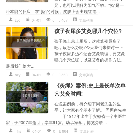
足，也可以理解为阳气不够。“挠”是一
种本能的反应，在“挠”的时候，皮肤上会出现红道...
zyd
04-01
0
467
文章列表
孩子夜尿多艾灸哪几个穴位?
孩子晚上总上厕所，这就算夜尿多了
吧，该怎么办呢?今天我们来探讨一下
孩子夜尿多适不适合艾灸调理，要艾灸
哪几个穴位呢，以及艾灸的操作方法。
最后我们给大...
hzy
04-01
0
563
文章列表
《灸绳》案例:史上最长单次单
穴艾灸时间!
在说案例前，得介绍下周老先生的生
平，让大家有个基本了解。 周楣声先生
——于1917年出生于安徽省一个中医世
家，于2007年逝世，享年91岁。幼承家学，博览旁收...
《js
04-01
0
864
文章列表