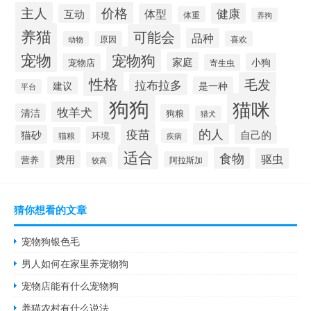
价格
主人
健康
体型
互动
体重
养狗
养猫
可能会
品种
喜欢
动物
原因
宠物
宠物狗
家庭
小狗
宠物店
寄生虫
性格
毛发
拉布拉多
建议
是一种
平台
狗狗
猫咪
牧羊犬
清洁
狗粮
猎犬
疫苗
的人
自己的
猫砂
环境
猫粮
疾病
适合
食物
驱虫
费用
营养
阿拉斯加
较高
猜你想看的文章
宠物狗银色毛
男人如何在家里养宠物狗
宠物店能有什么宠物狗
养猫农村有什么说法