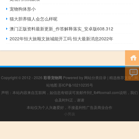
宠物狗体形小
猫大胆养猫人会怎么样呢
澳门正版资料最新更新_作答解释落实_安卓版608.312
2022年恒大旅顺文旅城能开工吗 恒大最新消息2022年
Copyright © 2012 - 2026
彩香宠物网
Powered by
网站分类目录
|
精选推荐文章
|
网
站地图
苏ICP备10210235号
声明：本站内容来自互联网，如信息有错误可发邮件到f_fb#foxmail.com说明，我们
会及时纠正，谢谢
本站仅为个人兴趣爱好，不接盈利性广告及商业合作
小男孩