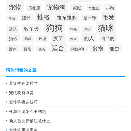
宠物
宠物狗
家庭
小狗
宠物店
寄生虫
性格
毛发
拉布拉多
建议
是一种
平台
狗狗
猫咪
牧羊犬
清洁
狗粮
猎犬
疫苗
的人
自己的
猫砂
环境
猫粮
疾病
适合
食物
驱虫
费用
营养
阿拉斯加
较高
猜你想看的文章
养宠物狗笼尺寸
宠物狗有点贵
宠物狗挑选技巧
变频空调怎么不制热
新人首次养猫注意什么
宠物狗用滴眼液