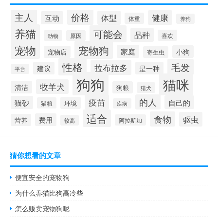
价格
主人
健康
体型
互动
体重
养狗
养猫
可能会
品种
喜欢
动物
原因
宠物
宠物狗
家庭
小狗
宠物店
寄生虫
性格
毛发
拉布拉多
建议
是一种
平台
狗狗
猫咪
牧羊犬
清洁
狗粮
猎犬
疫苗
的人
自己的
猫砂
环境
猫粮
疾病
适合
食物
驱虫
费用
营养
阿拉斯加
较高
猜你想看的文章
便宜安全的宠物狗
为什么养猫比狗高冷些
怎么贩卖宠物狗呢