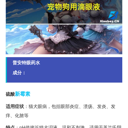
普安特眼药水
成分：
新霉素
硫酸
适用症状
：猫犬眼病，包括眼部炎症、溃疡、发炎、发
痒、化脓等
特点
：pH值接近猫犬泪液，温和不刺激，适用于革兰氏阴