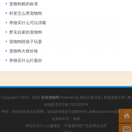
宠物狗粮的标准
村里怎么养宠物狗
养猫买什么可以消毒
梦见自家的宠物狗
宠物狗陪孩子玩耍
宠物狗大致价格
养猫买什么灯最好
Copyright © 2012 - 2026
彩香宠物网
Powered by
网站分类目录
|
精选推荐文章
|
网
站地图
苏ICP备10210235号
声明：本站内容来自互联网，如信息有错误可发邮件到f_fb#foxmail.com说明，我们
会及时纠正，谢谢
本站仅为个人兴趣爱好，不接盈利性广告及商业合作
小男孩