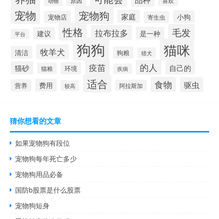
喜欢
动物
原因
宠物
宠物狗
家庭
小狗
宠物店
寄生虫
性格
毛发
拉布拉多
建议
是一种
平台
狗狗
猫咪
牧羊犬
清洁
狗粮
猎犬
疫苗
的人
自己的
猫砂
环境
猫粮
疾病
适合
食物
驱虫
费用
营养
阿拉斯加
较高
猜你想看的文章
如果宠物狗有段位
宠物狗每年死亡多少
宠物狗用品必备
国防b股票是什么股票
宠物狗短身