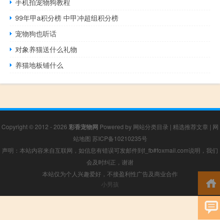
手机拍宠物狗教程
99年甲a积分榜 中甲冲超组积分榜
宠物狗也听话
对象养猫送什么礼物
养猫地板铺什么
Copyright © 2012 - 2026
彩香宠物网
Powered by
网站分类目录
|
精选推荐文章
|
网
站地图
苏ICP备10210235号
声明：本站内容来自互联网，如信息有错误可发邮件到f_fb#foxmail.com说明，我们
会及时纠正，谢谢
本站仅为个人兴趣爱好，不接盈利性广告及商业合作
小男孩