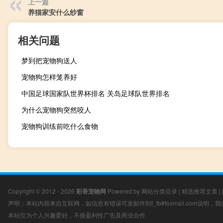
上一篇
养猫家安什么纱窗
相关问题
梦到把宠物狗送人
宠物狗怎样笼养好
中国足球国家队世界杯排名 关岛足球队世界排名
为什么宠物狗突然咬人
宠物狗训练前吃什么食物
Copyright © 2012 - 2026
彩香宠物网
Powered by
网站分类目录
|
精选推荐文章
|
声明：本站内容来自互联网，如信息有错误可发邮件到f_fb#foxmail.com说明
本站仅为个人兴趣爱好，不接盈利性广告及商业合作