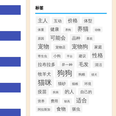
标签
价格
主人
体型
互动
养猫
健康
体重
动物
养狗
可能会
品种
喜欢
原因
宠物
宠物狗
家庭
宠物店
性格
小狗
建议
寄生虫
平台
毛发
拉布拉多
是一种
清洁
狗狗
牧羊犬
狗粮
猎犬
猫咪
猫砂
环境
猫粮
疫苗
的人
自己的
疾病
适合
费用
营养
较高
食物
驱虫
阿拉斯加