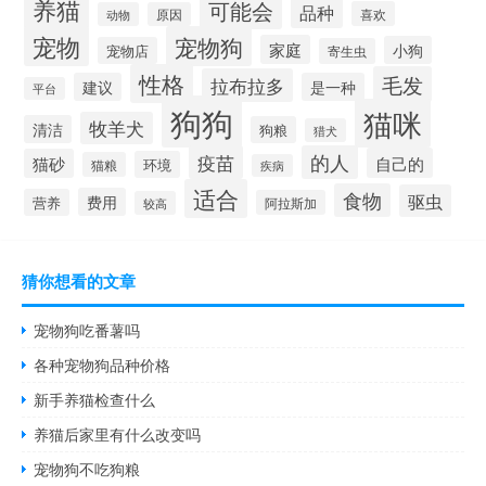
养猫
可能会
品种
喜欢
动物
原因
宠物
宠物狗
家庭
小狗
宠物店
寄生虫
性格
毛发
拉布拉多
建议
是一种
平台
狗狗
猫咪
牧羊犬
清洁
狗粮
猎犬
疫苗
的人
自己的
猫砂
环境
猫粮
疾病
适合
食物
驱虫
费用
营养
阿拉斯加
较高
猜你想看的文章
宠物狗吃番薯吗
各种宠物狗品种价格
新手养猫检查什么
养猫后家里有什么改变吗
宠物狗不吃狗粮