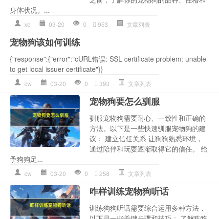
身体状况。...
xc
03-20
0
953
文章列表
宠物狗该如何训练
{"response":{"error":"cURL错误: SSL certificate problem: unable
to get local issuer certificate"}}
cw
03-20
0
393
文章列表
宠物狗要怎么驯服
驯服宠物狗需要耐心、一致性和正确的
方法。以下是一些快速驯服宠物狗的建
议： 建立信任关系 让狗狗熟悉环境，
通过陪伴和玩耍逐渐取得它的信任。 给
予狗狗足...
cw
03-20
0
258
文章列表
咋样训练宠物狗听话
训练狗狗听话需要综合运用多种方法，
以下是一些关键步骤和技巧： 了解狗狗