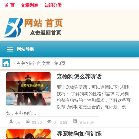
首 页
文章列表
知识分类
网站导航
>
有关“指令”的文章
- 第3页
宠物狗怎么养听话
要让宠物狗听话，可以遵循以下步骤和
技巧： 了解狗狗的性格和需求 每只狗
狗都有独特的个性和需求，了解这些可
以帮助你制定更适合的训练计划。例
如，有些狗狗...
cw
03-20
0
58
文章列表
养宠物狗如何训练