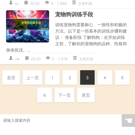
yc
03-20
0
848
文章列表
宠物狗训练手段
训练宠物狗需要耐心、一致性和积极的
方法。以下是一些基本的训练步骤和建
议： 准备阶段 了解狗狗：在开始训练
之前，了解你的宠物狗的品种、性格和
身体状况。...
cw
03-20
0
578
文章列表
首页
上一页
1
2
3
4
5
6
下一页
尾页
☚