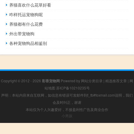
养猫喜欢什么花草好看
咋样托运宠物狗呢
养猫都有什么花费
外出带宠物狗
各种宠物狗品相鉴别
Copyright © 2012 - 2026
彩香宠物网
Powered by
网站分类目录
|
精选推荐文章
|
网
站地图
苏ICP备10210235号
声明：本站内容来自互联网，如信息有错误可发邮件到f_fb#foxmail.com说明，我们
会及时纠正，谢谢
本站仅为个人兴趣爱好，不接盈利性广告及商业合作
小男孩