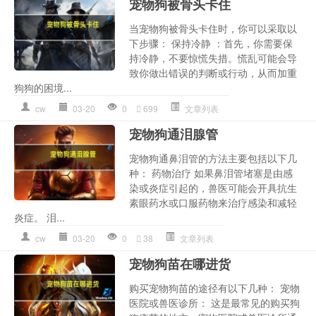
宠物狗被骨头卡住
当宠物狗被骨头卡住时，你可以采取以
下步骤： 保持冷静 ：首先，你需要保
持冷静，不要惊慌失措。慌乱可能会导
致你做出错误的判断或行动，从而加重
狗狗的困境...
cw
03-20
0
699
文章列表
宠物狗通泪腺管
宠物狗通鼻泪管的方法主要包括以下几
种： 药物治疗 如果鼻泪管堵塞是由感
染或炎症引起的，兽医可能会开具抗生
素眼药水或口服药物来治疗感染和减轻
炎症。 泪...
cw
03-20
0
38
文章列表
宠物狗苗在哪进货
购买宠物狗苗的途径有以下几种： 宠物
医院或兽医诊所： 这是最常见的购买狗