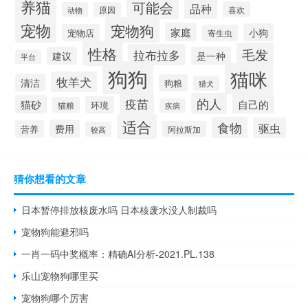
养猫
可能会
品种
喜欢
动物
原因
宠物
宠物狗
家庭
小狗
宠物店
寄生虫
性格
毛发
拉布拉多
建议
是一种
平台
狗狗
猫咪
牧羊犬
清洁
狗粮
猎犬
疫苗
的人
自己的
猫砂
环境
猫粮
疾病
适合
食物
驱虫
费用
营养
阿拉斯加
较高
猜你想看的文章
日本暂停排放核废水吗 日本核废水没人制裁吗
宠物狗能避邪吗
一肖一码中奖概率：精确AI分析-2021.PL.138
乐山宠物狗哪里买
宠物狗哪个厉害