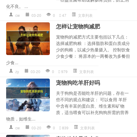
化不良。 ...
cw
03-20
0
47
文章列表
怎样让宠物狗减肥
宠物狗的减肥方式主要包括以下几点：
选择减肥狗粮 ：选择脂肪和蛋白质成分
少的狗粮，以减少热量摄入。 控制饮食
少食少餐： 将原本的一两餐改为多餐但
少食...
zy
03-20
0
979
文章列表
宠物狗吃羊肝好吗
关于狗狗是否能吃羊肝的问题，存在一
些不同的观点和建议： 可以食用 羊肝
中含有丰富的蛋白质、维生素和矿物
质，适当喂食可以补充狗狗所需的营养
物质，如维生...
cw
03-20
0
839
文章列表