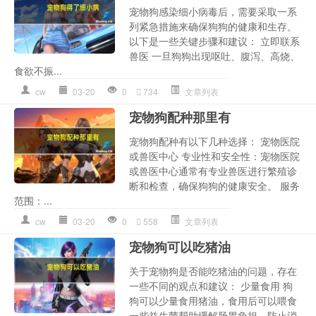
宠物狗感染细小病毒后，需要采取一系
列紧急措施来确保狗狗的健康和生存。
以下是一些关键步骤和建议： 立即联系
兽医 一旦狗狗出现呕吐、腹泻、高烧、
食欲不振...
cw
03-20
0
734
文章列表
宠物狗配种那里有
宠物狗配种有以下几种选择： 宠物医院
或兽医中心 专业性和安全性：宠物医院
或兽医中心通常有专业兽医进行繁殖诊
断和检查，确保狗狗的健康安全。 服务
范围：...
cw
03-20
0
558
文章列表
宠物狗可以吃猪油
关于宠物狗是否能吃猪油的问题，存在
一些不同的观点和建议： 少量食用 狗
狗可以少量食用猪油，食用后可以喂食
一些益生菌帮助缓解肠胃负担，防止消