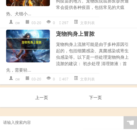
狗疫苗的地方。宠物医院或兽医诊所通
常会提供各种疫苗，包括常见的犬瘟
热、犬细小...
cw
03-20
0
297
文章列表
宠物狗身上冒脓
宠物狗身上流脓可能是由于多种原因引
起的，包括细菌感染、真菌感染或寄生
虫感染等。以下是一些处理宠物狗身上
流脓的建议： 初步处理 清理脓液：首
先，需要轻...
cw
03-20
0
407
文章列表
上一页
下一页
☚