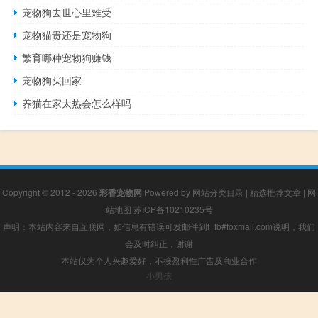
宠物狗去世心里难受
宠物猫贵还是宠物狗
繁育哪种宠物狗赚钱
宠物狗买回家
养猫在家太热会怎么样吗
Copyright © 2012 - 2026
彩香宠物网
Powered by
网站分类目录
|
精选推荐文章
|
网
站地图
苏ICP备10210235号
声明：本站内容来自互联网，如信息有错误可发邮件到f_fb#foxmail.com说明，我们
会及时纠正，谢谢
本站仅为个人兴趣爱好，不接盈利性广告及商业合作
小男孩