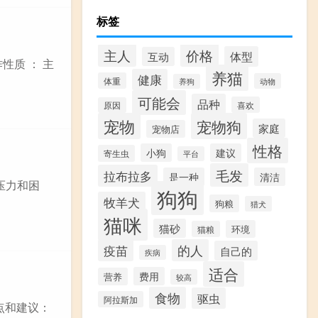
标签
价格
主人
体型
互动
性质 ： 主
养猫
健康
体重
动物
养狗
可能会
品种
喜欢
原因
宠物
宠物狗
家庭
宠物店
性格
小狗
建议
寄生虫
平台
毛发
拉布拉多
是一种
清洁
压力和困
狗狗
牧羊犬
狗粮
猎犬
猫咪
猫砂
环境
猫粮
疫苗
的人
自己的
疾病
适合
费用
营养
较高
食物
驱虫
阿拉斯加
点和建议：