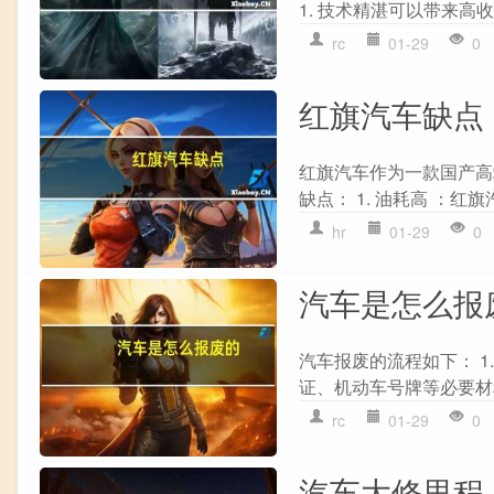
1. 技术精湛可以带来高收
rc
01-29
0
红旗汽车缺点
红旗汽车作为一款国产高
缺点： 1. 油耗高 ：红
hr
01-29
0
汽车是怎么报
汽车报废的流程如下： 1
证、机动车号牌等必要材料
rc
01-29
0
汽车大修里程