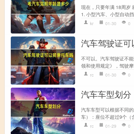
现在，只要年满 18周
1. 小型汽车、小型自动挡
kr
01-30
0
汽车驾驶证可
不可以。汽车驾驶证不能
领和使用规定》，驾驶摩
rc
01-30
0
汽车车型划分
汽车车型可以根据不同的标
车）：座位不超过9个（含
rc
01-29
0