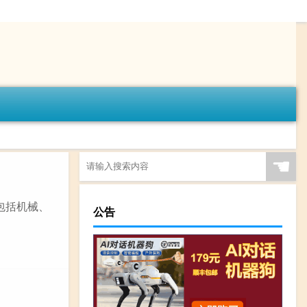
☚
包括机械、
公告