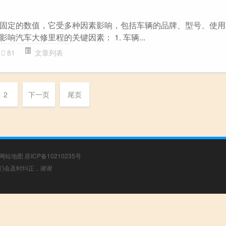
固定的数值，它受多种因素影响，包括车辆的品牌、型号、使用
响汽车大修里程的关键因素： 1. 车辆...
81
文章列表
2
下一页
尾页
网站地图
苏ICP备10210235号
，我们会及时纠正，谢谢