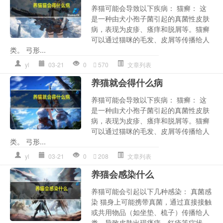
养猫可能会导致以下疾病： 猫癣： 这
是一种由犬小孢子菌引起的真菌性皮肤
病，表现为皮疹、瘙痒和脱屑等。猫癣
可以通过猫咪的毛发、皮屑等传播给人
类。 弓形...
yl
03-21
0
570
文章列表
养猫就会得什么病
养猫可能会导致以下疾病： 猫癣： 这
是一种由犬小孢子菌引起的真菌性皮肤
病，表现为皮疹、瘙痒和脱屑等。猫癣
可以通过猫咪的毛发、皮屑等传播给人
类。 弓形...
yl
03-21
0
208
文章列表
养猫会感染什么
养猫可能会引起以下几种感染： 真菌感
染 猫身上可能携带真菌，通过直接接触
或共用物品（如坐垫、梳子）传播给人
类，导致皮肤出现瘙痒、红疹等症状。