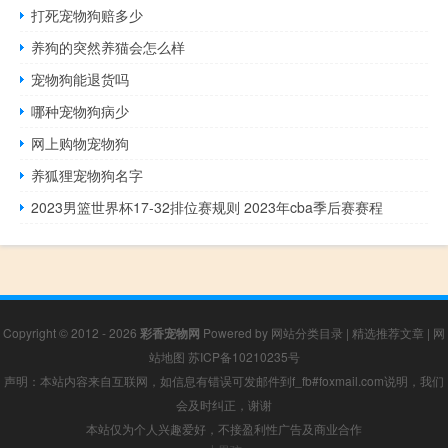
打死宠物狗赔多少
养狗的突然养猫会怎么样
宠物狗能退货吗
哪种宠物狗病少
网上购物宠物狗
养狐狸宠物狗名字
2023男篮世界杯17-32排位赛规则 2023年cba季后赛赛程
Copyright © 2012 - 2026
彩香宠物网
Powered by
网站分类目录
|
精选推荐文章
|
网
站地图
苏ICP备10210235号
声明：本站内容来自互联网，如信息有错误可发邮件到f_fb#foxmail.com说明，我们
会及时纠正，谢谢
本站仅为个人兴趣爱好，不接盈利性广告及商业合作