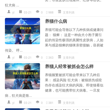
狂犬病 ...
yl
03-21
0
988
文章列表
养猫什么病
养猫可能会导致以下几种疾病或健康问
题： 猫癣： 这是一种由犬小孢子菌引
起的传染性极强的真菌性皮肤病，人如
果与感染猫癣的猫咪亲密接触，容易被
传染。 呼...
yl
03-21
0
363
文章列表
养猫人经常被抓会怎么样
养猫频繁被抓可能会带来以下几种后
果： 感染风险 狂犬病：被猫抓伤或咬
伤存在感染狂犬病的风险。即使猫看似
健康，也可能携带狂犬病毒。一旦发
病，狂犬病是致...
yl
03-21
0
381
文章列表