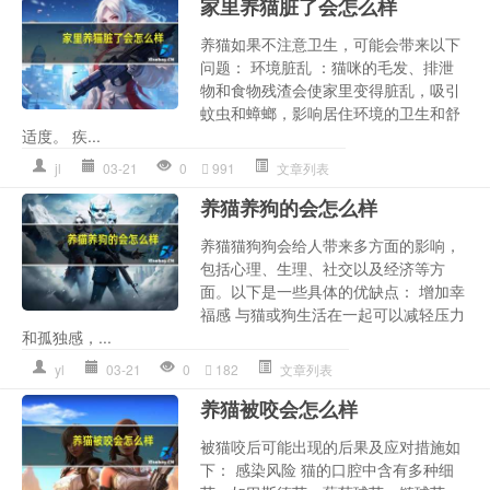
家里养猫脏了会怎么样
养猫如果不注意卫生，可能会带来以下
问题： 环境脏乱 ：猫咪的毛发、排泄
物和食物残渣会使家里变得脏乱，吸引
蚊虫和蟑螂，影响居住环境的卫生和舒
适度。 疾...
jl
03-21
0
991
文章列表
养猫养狗的会怎么样
养猫猫狗狗会给人带来多方面的影响，
包括心理、生理、社交以及经济等方
面。以下是一些具体的优缺点： 增加幸
福感 与猫或狗生活在一起可以减轻压力
和孤独感，...
yl
03-21
0
182
文章列表
养猫被咬会怎么样
被猫咬后可能出现的后果及应对措施如
下： 感染风险 猫的口腔中含有多种细