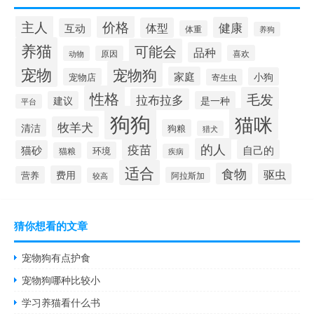
价格
主人
健康
体型
互动
体重
养狗
养猫
可能会
品种
喜欢
动物
原因
宠物
宠物狗
家庭
小狗
宠物店
寄生虫
性格
毛发
拉布拉多
建议
是一种
平台
狗狗
猫咪
牧羊犬
清洁
狗粮
猎犬
疫苗
的人
自己的
猫砂
环境
猫粮
疾病
适合
食物
驱虫
费用
营养
阿拉斯加
较高
猜你想看的文章
宠物狗有点护食
宠物狗哪种比较小
学习养猫看什么书