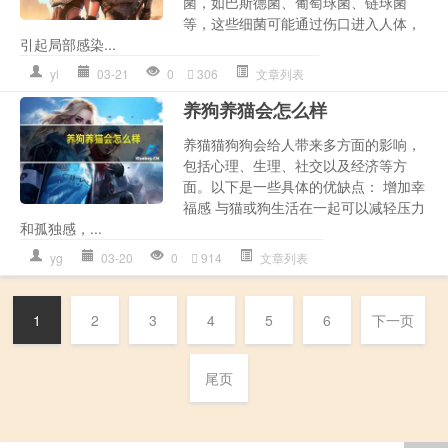
菌，如巴斯德菌、葡萄球菌、链球菌
等，这些细菌可能通过伤口进入人体，
引起局部感染...
yl
03-21
0
306
文章列表
养狗养猫会怎么样
养猫猫狗狗会给人带来多方面的影响，
包括心理、生理、社交以及经济等方
面。以下是一些具体的优缺点： 增加幸
福感 与猫或狗生活在一起可以减轻压力
和孤独感，...
yg
03-20
0
914
文章列表
1
2
3
4
5
6
下一页
尾页