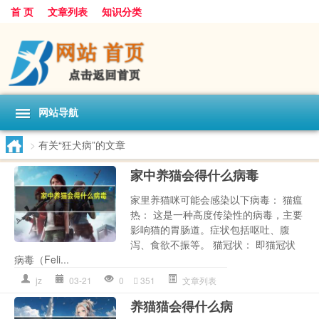
首 页
文章列表
知识分类
网站导航
>
有关“狂犬病”的文章
家中养猫会得什么病毒
家里养猫咪可能会感染以下病毒： 猫瘟
热： 这是一种高度传染性的病毒，主要
影响猫的胃肠道。症状包括呕吐、腹
泻、食欲不振等。 猫冠状： 即猫冠状
病毒（Feli...
jz
03-21
0
351
文章列表
养猫猫会得什么病