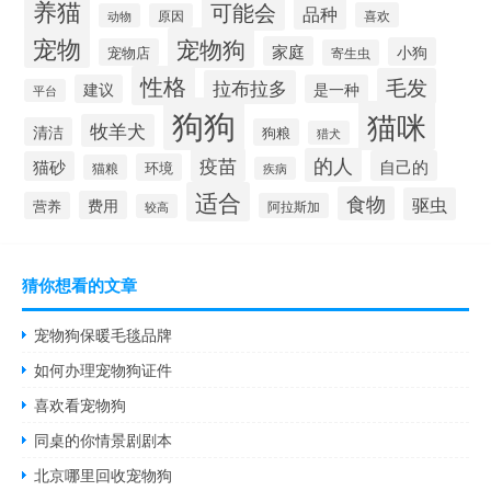
养猫
可能会
品种
喜欢
动物
原因
宠物
宠物狗
家庭
小狗
宠物店
寄生虫
性格
毛发
拉布拉多
建议
是一种
平台
狗狗
猫咪
牧羊犬
清洁
狗粮
猎犬
疫苗
的人
自己的
猫砂
环境
猫粮
疾病
适合
食物
驱虫
费用
营养
阿拉斯加
较高
猜你想看的文章
宠物狗保暖毛毯品牌
如何办理宠物狗证件
喜欢看宠物狗
同桌的你情景剧剧本
北京哪里回收宠物狗