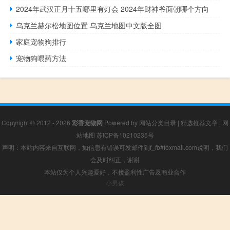
2024年武汉正月十五哪里有灯会 2024年财神爷面朝哪个方向
乌克兰赫尔松地图位置 乌克兰地图中文版全图
家庭宠物狗排行
宠物狗喂药方法
Copyright © 2012 - 2026
彩香宠物网
Powered by
网站分类目录
|
精选推荐文章
|
网
站地图
苏ICP备10210235号
声明：本站内容来自互联网，如信息有错误可发邮件到f_fb#foxmail.com说明，我们
会及时纠正，谢谢
本站仅为个人兴趣爱好，不接盈利性广告及商业合作
小男孩