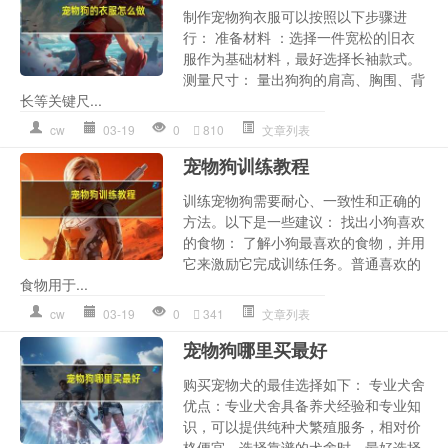
制作宠物狗衣服可以按照以下步骤进
行： 准备材料 ：选择一件宽松的旧衣
服作为基础材料，最好选择长袖款式。
测量尺寸： 量出狗狗的肩高、胸围、背
长等关键尺...
cw
03-19
0
810
文章列表
宠物狗训练教程
训练宠物狗需要耐心、一致性和正确的
方法。以下是一些建议： 找出小狗喜欢
的食物： 了解小狗最喜欢的食物，并用
它来激励它完成训练任务。普通喜欢的
食物用于...
cw
03-19
0
341
文章列表
宠物狗哪里买最好
购买宠物犬的最佳选择如下： 专业犬舍
优点：专业犬舍具备养犬经验和专业知
识，可以提供纯种犬繁殖服务，相对价
格便宜。选择靠谱的犬舍时，最好选择