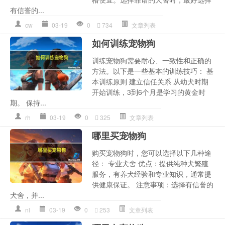
有信誉的...
cw
03-19
0
734
文章列表
如何训练宠物狗
训练宠物狗需要耐心、一致性和正确的
方法。以下是一些基本的训练技巧： 基
本训练原则 建立信任关系 从幼犬时期
开始训练，3到6个月是学习的黄金时
期。 保持...
rh
03-19
0
325
文章列表
哪里买宠物狗
购买宠物狗时，您可以选择以下几种途
径： 专业犬舍 优点：提供纯种犬繁殖
服务，有养犬经验和专业知识，通常提
供健康保证。 注意事项：选择有信誉的
犬舍，并...
nl
03-19
0
253
文章列表