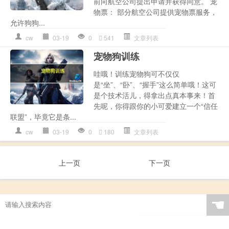
前向航空公司提出申请并获得同意。 宠
物票： 部分航空公司提供宠物票服务，
允许狗狗...
cw
03-19
0
541
文章列表
宠物狗训练
哇哦！训练宠物狗可不仅仅
是“坐”、“卧”、“握手”这么简单哦！这可
是个技术活儿，得拿出点真本事来！首
先呢，你得跟你的小可爱建立一个“信任
联盟”，毕竟它是条...
cw
03-19
0
180
文章列表
上一页
下一页
☚