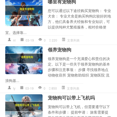
哪里有宠物狗
您可以通过以下途径购买宠物狗： 专业
犬舍： 专业犬舍是购买狗狗比较好的地
方，他们具备养犬经验和专业知识，可
以提供纯种犬繁殖服务，相对价格便
宜。选择靠...
nl
03-19
0
220
文章列表
领养宠物狗
领养宠物狗是一个充满爱心和责任的决
定。以下是一些关于领养宠物狗的基本
步骤和注意事项： 步骤 寻找领养地点
动物收容所 宠物救助组织 宠物医院 流
浪狗基...
ly
03-19
0
850
文章列表
宠物狗可以带上飞机吗
宠物狗可以带上飞机，但需要遵守以下
条件和步骤： 提前申请： 旅客需要提