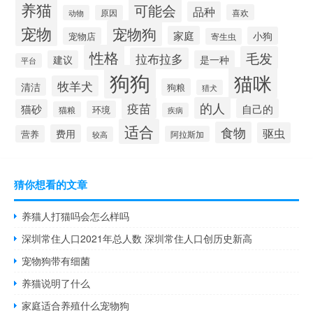
养猫
可能会
品种
喜欢
动物
原因
宠物
宠物狗
家庭
小狗
宠物店
寄生虫
性格
毛发
拉布拉多
建议
是一种
平台
狗狗
猫咪
牧羊犬
清洁
狗粮
猎犬
疫苗
的人
自己的
猫砂
环境
猫粮
疾病
适合
食物
驱虫
费用
营养
阿拉斯加
较高
猜你想看的文章
养猫人打猫吗会怎么样吗
深圳常住人口2021年总人数 深圳常住人口创历史新高
宠物狗带有细菌
养猫说明了什么
家庭适合养殖什么宠物狗