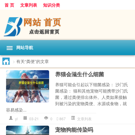
首 页
文章列表
知识分类
网站导航
>
有关“粪便”的文章
养猫会滋生什么细菌
养猫可能会引起以下细菌感染： 沙门氏
菌感染： 猫和其他宠物可能携带沙门氏
菌，通过粪便排出体外。人类如果接触
到被污染的宠物粪便、水源或食物，就
容易感染...
yl
03-21
0
867
文章列表
宠物狗能传染吗