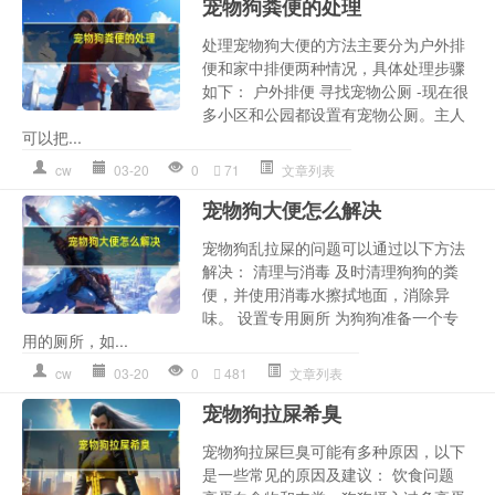
宠物狗粪便的处理
处理宠物狗大便的方法主要分为户外排
便和家中排便两种情况，具体处理步骤
如下： 户外排便 寻找宠物公厕 -现在很
多小区和公园都设置有宠物公厕。主人
可以把...
cw
03-20
0
71
文章列表
宠物狗大便怎么解决
宠物狗乱拉屎的问题可以通过以下方法
解决： 清理与消毒 及时清理狗狗的粪
便，并使用消毒水擦拭地面，消除异
味。 设置专用厕所 为狗狗准备一个专
用的厕所，如...
cw
03-20
0
481
文章列表
宠物狗拉屎希臭
宠物狗拉屎巨臭可能有多种原因，以下
是一些常见的原因及建议： 饮食问题