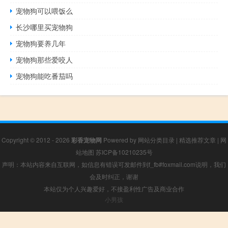
宠物狗可以喂饭么
长沙哪里买宠物狗
宠物狗要养几年
宠物狗那些爱咬人
宠物狗能吃番茄吗
Copyright © 2012 - 2026
彩香宠物网
Powered by
网站分类目录
|
精选推荐文章
|
网
站地图
苏ICP备10210235号
声明：本站内容来自互联网，如信息有错误可发邮件到f_fb#foxmail.com说明，我们
会及时纠正，谢谢
本站仅为个人兴趣爱好，不接盈利性广告及商业合作
小男孩