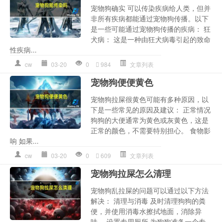
宠物狗确实 可以传染疾病给人类，但并
非所有疾病都能通过宠物狗传播。以下
是一些可能通过宠物狗传播的疾病： 狂
犬病： 这是一种由狂犬病毒引起的致命
性疾病...
cw
03-20
0
984
文章列表
宠物狗便便黄色
宠物狗拉屎很黄色可能有多种原因，以
下是一些常见的原因及建议： 正常情况
狗狗的大便通常为黄色或灰黄色，这是
正常的颜色，不需要特别担心。 食物影
响 如果...
cw
03-20
0
609
文章列表
宠物狗拉屎怎么清理
宠物狗乱拉屎的问题可以通过以下方法
解决： 清理与消毒 及时清理狗狗的粪
便，并使用消毒水擦拭地面，消除异
味。 设置专用厕所 为狗狗准备一个专