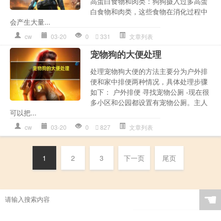
高蛋白食物和肉类：狗狗摄入过多高蛋
白食物和肉类，这些食物在消化过程中
会产生大量...
cw
03-20
0
331
文章列表
宠物狗的大便处理
处理宠物狗大便的方法主要分为户外排
便和家中排便两种情况，具体处理步骤
如下： 户外排便 寻找宠物公厕 -现在很
多小区和公园都设置有宠物公厕。主人
可以把...
cw
03-20
0
827
文章列表
1
2
3
下一页
尾页
☚