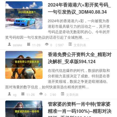
2024年香港港六+彩开奖号码_
一句引发热议_3DM40.88.34
2024年的香港港六+彩，一向被视为香
港彩市最具吸引力的活动之一，其开奖
号码总是牵动无数彩民的心。今年的开
奖号码却因一句引发热议的话语引起了全城热潮。...
sslake
11-26
0
597
文章列表
香港免费公开资料大全_精彩对
决解析_安卓版594.124
在现代信息爆炸的时代，数据的获取和
分析能力直接决定了成败。特别是在香
港开奖领域，数据之争更是暗潮涌动。
面对海量的数字信息，如何快速筛选出精准的资料...
xg
11-26
0
90
文章列表
管家婆的资料一肖中特(管家婆
精准一肖一码100%)--精彩对决