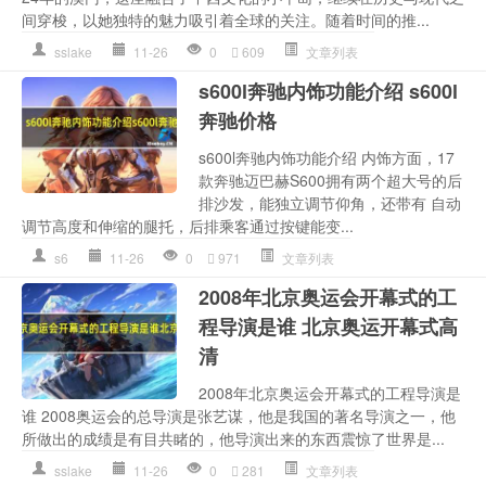
间穿梭，以她独特的魅力吸引着全球的关注。随着时间的推...
sslake
11-26
0
609
文章列表
s600l奔驰内饰功能介绍 s600l
奔驰价格
s600l奔驰内饰功能介绍 内饰方面，17
款奔驰迈巴赫S600拥有两个超大号的后
排沙发，能独立调节仰角，还带有 自动
调节高度和伸缩的腿托，后排乘客通过按键能变...
s6
11-26
0
971
文章列表
2008年北京奥运会开幕式的工
程导演是谁 北京奥运开幕式高
清
2008年北京奥运会开幕式的工程导演是
谁 2008奥运会的总导演是张艺谋，他是我国的著名导演之一，他
所做出的成绩是有目共睹的，他导演出来的东西震惊了世界是...
sslake
11-26
0
281
文章列表