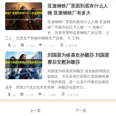
亚速钢铁厂里面到底有什么人
物 亚速钢铁厂有多大
亚速钢铁厂里面到底有什么人物 亚速钢
铁厂可能存在以下人物： 1. 老板/厂
长：负责管理和监督钢铁厂的运营。 2.
工人：负责生产和操作钢铁生产设备。 3. 工程...
ys
11-26
0
51
文章列表
刘国梁为啥喜欢孙颖莎 刘国梁
赛后安慰孙颖莎
刘国梁为啥喜欢孙颖莎 首先她的球技比
较稳定，并且在单打和双打层面都有着
不错的表现，是一位实力均衡且全面的
选手，而第2个优点也非常简单，孙颖莎在面对日...
lg
11-26
0
684
文章列表
上一页
下一页