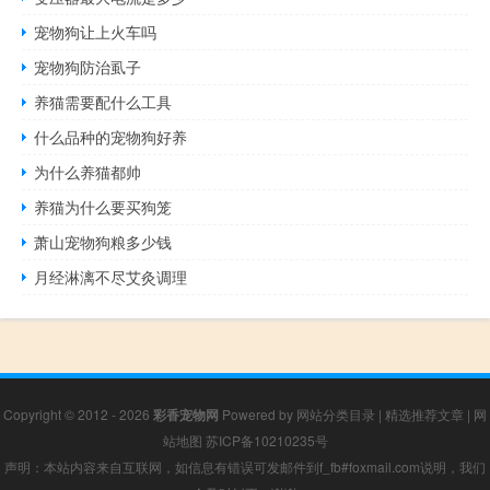
宠物狗让上火车吗
宠物狗防治虱子
养猫需要配什么工具
什么品种的宠物狗好养
为什么养猫都帅
养猫为什么要买狗笼
萧山宠物狗粮多少钱
月经淋漓不尽艾灸调理
Copyright © 2012 - 2026
彩香宠物网
Powered by
网站分类目录
|
精选推荐文章
|
网
站地图
苏ICP备10210235号
声明：本站内容来自互联网，如信息有错误可发邮件到f_fb#foxmail.com说明，我们