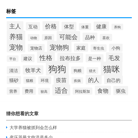
标签
价格
主人
健康
体型
互动
体重
养狗
养猫
可能会
品种
喜欢
动物
原因
宠物
宠物狗
家庭
小狗
宠物店
寄生虫
性格
毛发
拉布拉多
建议
是一种
平台
狗狗
猫咪
牧羊犬
清洁
狗粮
猎犬
疫苗
的人
自己的
猫砂
环境
猫粮
疾病
适合
食物
驱虫
费用
营养
阿拉斯加
较高
猜你想看的文章
大学养猫被抓到会怎么样
变压器最大电流是多少