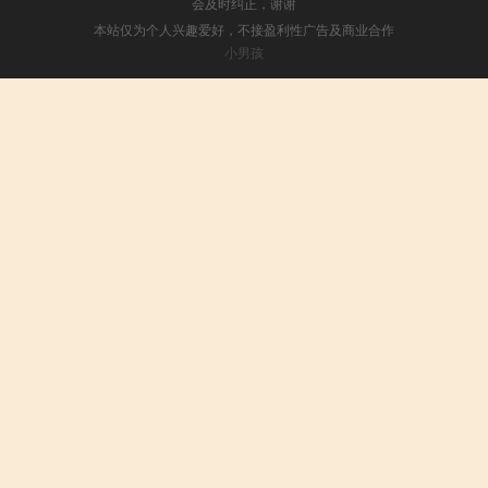
会及时纠正，谢谢
本站仅为个人兴趣爱好，不接盈利性广告及商业合作
小男孩