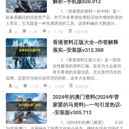
解析--手机版828.912
1.《管家婆的资料一肖中特》是一
款备受瞩目的信息类产品，对于许多希望在博彩活动中增加胜算的
人而言，它无疑是一种充满诱惑的工具。该资料融合大数据分...
gj
11-26
0
708
文章列表
香港资料正版大全--作答解释
落实--安装版v312.368
1.《香港资料正版大全》是一部综
合性极强的资料汇编，旨在为大众提供
有关香港的全面信息。无论是对历史的
追溯，还是对当前社会经济的剖析，这本大全都试...
xg
11-26
0
328
文章列表
2024年的澳门资料(2024年管
家婆的马资料)--一句引发热议-
-安装版v305.713
1.《2024年的澳门展望》 2.20
24年的澳门，这座融合了中西文化的小半岛，继续在历史与现代之