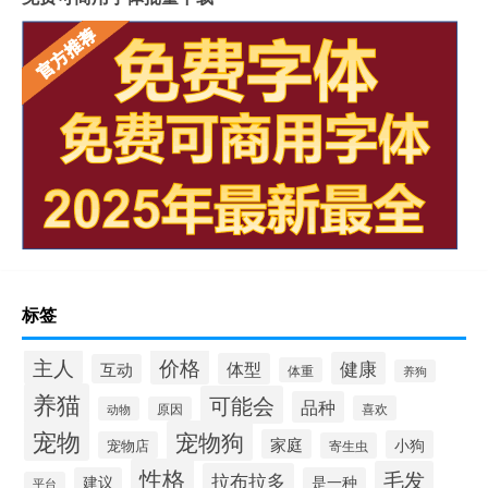
标签
价格
主人
健康
体型
互动
体重
养狗
养猫
可能会
品种
喜欢
动物
原因
宠物
宠物狗
家庭
小狗
宠物店
寄生虫
性格
毛发
拉布拉多
建议
是一种
平台