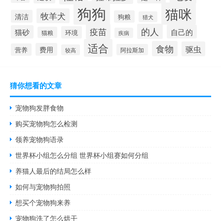
狗狗
猫咪
牧羊犬
清洁
狗粮
猎犬
疫苗
的人
自己的
猫砂
环境
猫粮
疾病
适合
食物
驱虫
费用
营养
阿拉斯加
较高
猜你想看的文章
宠物狗发胖食物
购买宠物狗怎么检测
领养宠物狗语录
世界杯小组怎么分组 世界杯小组赛如何分组
养猫人最后的结局怎么样
如何与宠物狗拍照
想买个宠物狗来养
宠物狗洗了怎么烘干