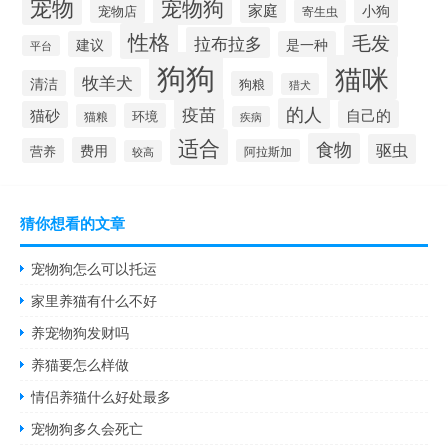
宠物
宠物狗
家庭
小狗
宠物店
寄生虫
性格
毛发
拉布拉多
建议
是一种
平台
狗狗
猫咪
牧羊犬
清洁
狗粮
猎犬
疫苗
的人
自己的
猫砂
环境
猫粮
疾病
适合
食物
驱虫
费用
营养
阿拉斯加
较高
猜你想看的文章
宠物狗怎么可以托运
家里养猫有什么不好
养宠物狗发财吗
养猫要怎么样做
情侣养猫什么好处最多
宠物狗多久会死亡