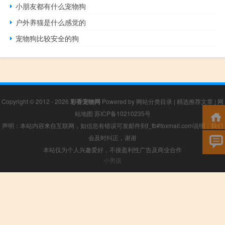
小朋友都有什么宠物狗
户外养猫是什么感觉的
宠物狗比较安全的狗
Copyright © 2012 - 2026
彩香宠物网
Powered by
网站分类目录
|
精选推荐文章
|
网
站地图
苏ICP备10210235号
声明：本站内容来自互联网，如信息有错误可发邮件到f_fb#foxmail.com说明，我们
会及时纠正，谢谢
本站仅为个人兴趣爱好，不接盈利性广告及商业合作
小男孩