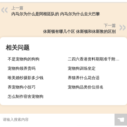
上一篇
内马尔为什么是阿根廷队的 内马尔为什么去大巴黎
下一篇
休斯顿有哪几个区 休斯顿和休斯敦的区别
相关问题
不是宠物狗的狗狗
二四六香港资料期期准千附三险阻_最新答案解释落实_iPad09.15.24
宠物狗领养贵吗
宠物狗训练坐定
唯美婚纱摄影多少钱
养猫养什么花合适
养宠物狗小技巧
宠物狗品类价位排名
怎么制作宿舍宠物狗
☚