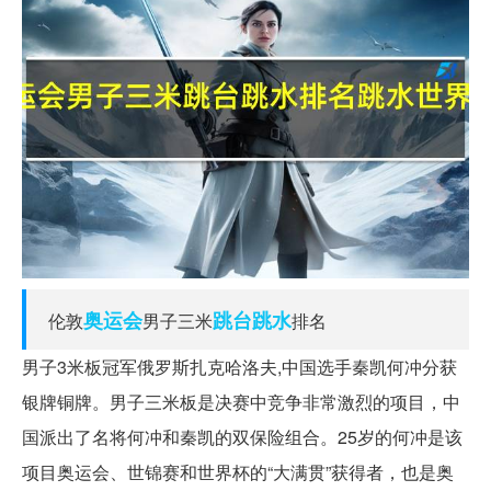
奥运会
跳台
跳水
伦敦
男子三米
排名
男子3米板冠军俄罗斯扎克哈洛夫,中国选手秦凯何冲分获
银牌铜牌。男子三米板是决赛中竞争非常激烈的项目，中
国派出了名将何冲和秦凯的双保险组合。25岁的何冲是该
项目奥运会、世锦赛和世界杯的“大满贯”获得者，也是奥