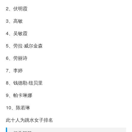
2、伏明霞
3、高敏
4、吴敏霞
5、劳拉·威尔金森
6、劳丽诗
7、李婷
8、钱德勒·纽贝里
9、帕卡琳娜
10、陈若琳
此十人为跳水女子排名