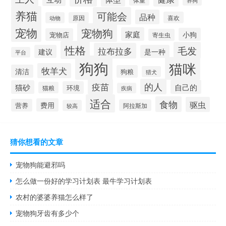
养狗
养猫
可能会
品种
喜欢
动物
原因
宠物
宠物狗
家庭
小狗
宠物店
寄生虫
性格
毛发
拉布拉多
建议
是一种
平台
狗狗
猫咪
牧羊犬
清洁
狗粮
猎犬
疫苗
的人
自己的
猫砂
环境
猫粮
疾病
适合
食物
驱虫
费用
营养
阿拉斯加
较高
猜你想看的文章
宠物狗能避邪吗
怎么做一份好的学习计划表 最牛学习计划表
农村的婆婆养猫怎么样了
宠物狗牙齿有多少个