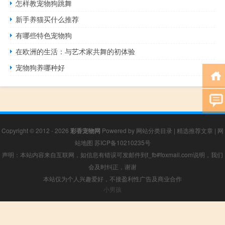
怎样教宠物狗跳舞
新手养猫买什么推荐
有哪些特色宠物狗
在欧洲的生活：与艺术家共舞的初体验
宠物狗养哪种好
Copyright © 2012 - 2026
彩香宠物网
Powered by
网站分类目录
|
精选推荐文章
|
网
站地图
苏ICP备10210235号
声明：本站内容来自互联网，如信息有错误可发邮件到f_fb#foxmail.com说明，我们
会及时纠正，谢谢
本站仅为个人兴趣爱好，不接盈利性广告及商业合作
小男孩