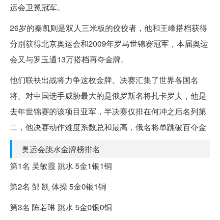
运会卫冕冠军。
26岁的秦凯则是双人三米板的佼佼者，他和王峰搭档获得
分别获得北京奥运会和2009年罗马世锦赛冠军，本届奥运
会又与罗玉通13万搭档再夺金牌。
他们联袂出战将力争这枚金牌。决赛汇集了世界各国名
将。对中国选手威胁最大的是俄罗斯名将扎卡罗夫，他是
去年世锦赛的该项目亚军，半决赛仅排在何冲之后名列第
二，他决赛动作难度系数总和最高，俄名将单跳破百夺金
奥运会跳水金牌榜排名
第1名 吴敏霞 跳水 5金1银1铜
第2名 邹 凯 体操 5金0银1铜
第3名 陈若琳 跳水 5金0银0铜