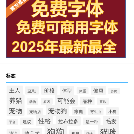
标签
价格
主人
健康
体型
互动
体重
养狗
养猫
可能会
品种
喜欢
动物
原因
宠物
宠物狗
家庭
小狗
宠物店
寄生虫
性格
毛发
拉布拉多
建议
是一种
平台
狗狗
猫咪
牧羊犬
清洁
狗粮
猎犬