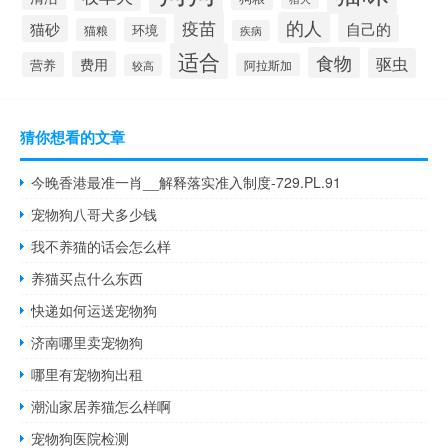
疫苗
的人
自己的
猫砂
环境
猫粮
疾病
适合
食物
驱虫
费用
营养
阿拉斯加
较高
猜你想看的文章
今晚香港最准一肖__解释落实准入制度-729.PL.91
宠物狗八哥犬多少钱
我不养猫的话会怎么样
养猫买点什么东西
快递如何运送宠物狗
济南哪里卖宠物狗
哪里有宠物狗出租
潮汕家居养猫怎么样啊
宠物狗医院检测