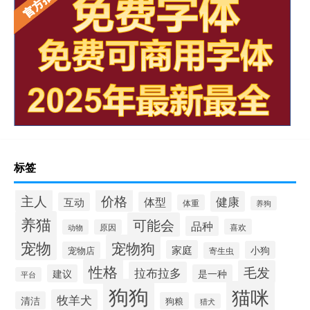
标签
价格
主人
健康
体型
互动
体重
养狗
养猫
可能会
品种
喜欢
动物
原因
宠物
宠物狗
家庭
小狗
宠物店
寄生虫
性格
毛发
拉布拉多
建议
是一种
平台
狗狗
猫咪
牧羊犬
清洁
狗粮
猎犬