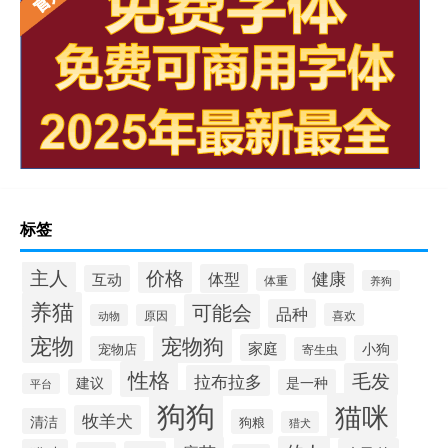
标签
价格
主人
健康
体型
互动
体重
养狗
养猫
可能会
品种
喜欢
动物
原因
宠物
宠物狗
家庭
小狗
宠物店
寄生虫
性格
毛发
拉布拉多
建议
是一种
平台
狗狗
猫咪
牧羊犬
清洁
狗粮
猎犬