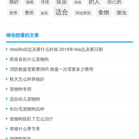
疫苗
的人
自己的
猫砂
环境
猫粮
疾病
适合
食物
驱虫
费用
营养
阿拉斯加
较高
猜你想看的文章
nba2kol2总决赛什么时候 2019年nba总决赛日期
星座喜欢什么宠物狗
消防救援需要费用吗 救援一次需要多少费用
秋天怎么样养猫好
宠物狗专用
适合幼儿宠物狗
长白毛宠物狗品种
宠物狗脱肛了怎么治疗
养猫什么季节养
宠物狗气味