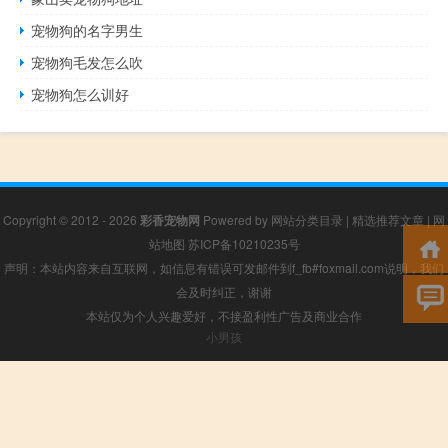
宠物狗的名字男生
宠物狗毛发怎么吹
宠物狗怎么训好
Copyright © 2012 - 2026
彩香宠物网
Powered by
网站分类目录
|
精选推荐文章
|
网
站地图
苏ICP备10210235号
声明：本站内容来自互联网，如信息有错误可发邮件到f_fb#foxmail.com说明，我们
会及时纠正，谢谢
本站仅为个人兴趣爱好，不接盈利性广告及商业合作
小男孩