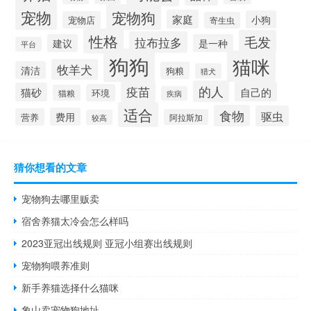
宠物
宠物狗
家庭
小狗
宠物店
寄生虫
性格
毛发
拉布拉多
建议
是一种
平台
狗狗
猫咪
牧羊犬
清洁
狗粮
猎犬
疫苗
的人
自己的
猫砂
环境
猫粮
疾病
适合
食物
驱虫
费用
营养
阿拉斯加
较高
猜你想看的文章
宠物狗去哪里贩卖
宿舍养猫太冷会怎么样吗
2023亚冠出线规则 亚冠小组赛出线规则
宠物狗喂养准则
新手养猫选择什么猫咪
象山卖宠物狗地址