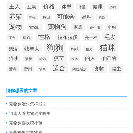
价格
主人
健康
体型
互动
体重
养狗
养猫
可能会
品种
喜欢
动物
原因
宠物
宠物狗
家庭
小狗
宠物店
寄生虫
性格
毛发
拉布拉多
建议
是一种
平台
狗狗
猫咪
牧羊犬
清洁
狗粮
猎犬
疫苗
的人
自己的
猫砂
环境
猫粮
疾病
适合
食物
驱虫
费用
营养
阿拉斯加
较高
猜你想看的文章
宠物狗遗失怎样找回
河南人养宠物狗卖哪里
宠物狗喜欢咬小孩
湖州哪里卖宠物狗