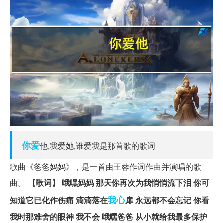
你爱
他,我爱她,谁爱我是那首歌的歌词
歌曲《爸爸妈妈》，是一首由王蓉作词作曲并演唱的歌
曲。
【歌词】 哦嘿妈妈 那天你再次为我悄悄流下泪 你可
我心
知道它已化作伤痛 滴滴落在
扉 永远都不会忘记 你看
我时那难舍的眼神 我不会 哦嘿爸爸 从小就给我最多保护