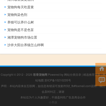
宠物狗每天吃蛋黄
宠物狗染色剂
养猫可以养什么树
宠物狗是不是色盲
湘潭宠物狗市场位置
沙井大阳台养猫怎么样啊
Copyright © 2012 - 2026
彩香宠物网
Powered by
网站分类目录
|
精选推荐文章
|
网
站地图
苏ICP备10210235号
声明：本站内容来自互联网，如信息有错误可发邮件到f_fb#foxmail.com说明，我们
会及时纠正，谢谢
本站仅为个人兴趣爱好，不接盈利性广告及商业合作
小男孩