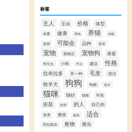
标签
价格
主人
体型
互动
养猫
健康
体重
动物
养狗
可能会
品种
喜欢
原因
宠物
宠物狗
家庭
宠物店
性格
小狗
建议
寄生虫
平台
毛发
拉布拉多
是一种
清洁
狗狗
牧羊犬
狗粮
猎犬
猫咪
猫砂
环境
猫粮
疫苗
的人
自己的
疾病
适合
费用
营养
较高
食物
驱虫
阿拉斯加