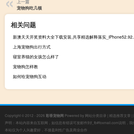
上一篇
宠物狗吃几顿
相关问题
新澳天天开奖资料大全下载安装,共享精选解释落实_iPhone52.92.
上海宠物狗出行方式
寝室养猫的女孩怎么样了
宠物狗怎样教
如何给宠物狗互动
Copyright © 2012 - 2026
彩香宠物网
Powered by
网站分类目录
|
精选推荐文章
|
声明：本站内容来自互联网，如信息有错误可发邮件到f_fb#foxmail.com说明
本站仅为个人兴趣爱好，不接盈利性广告及商业合作