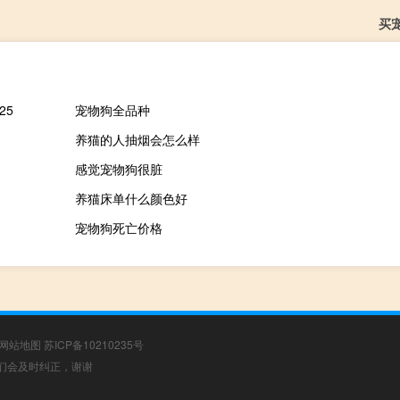
买
25
宠物狗全品种
养猫的人抽烟会怎么样
感觉宠物狗很脏
养猫床单什么颜色好
宠物狗死亡价格
网站地图
苏ICP备10210235号
，我们会及时纠正，谢谢