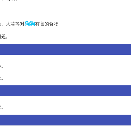
狗狗
葱、大蒜等对
有害的食物。
问题。
等。
量。
状。