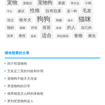
宠物
宠物狗
家庭
小狗
宠物店
寄生虫
性格
毛发
拉布拉多
建议
是一种
平台
狗狗
猫咪
牧羊犬
清洁
狗粮
猎犬
疫苗
的人
自己的
猫砂
环境
猫粮
疾病
适合
食物
驱虫
费用
营养
阿拉斯加
较高
猜你想看的文章
鸽子和宠物狗
艾灸足三里的功效和作用
宠物狗不能天天洗澡
养宠物狗的日常
领养猫是怎么样的体验呢
梦到把宠物狗送人