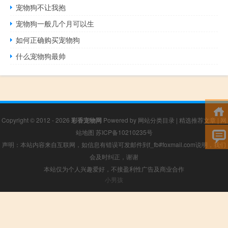
宠物狗不让我抱
宠物狗一般几个月可以生
如何正确购买宠物狗
什么宠物狗最帅
Copyright © 2012 - 2026
彩香宠物网
Powered by
网站分类目录
|
精选推荐文章
|
网
站地图
苏ICP备10210235号
声明：本站内容来自互联网，如信息有错误可发邮件到f_fb#foxmail.com说明，我们
会及时纠正，谢谢
本站仅为个人兴趣爱好，不接盈利性广告及商业合作
小男孩