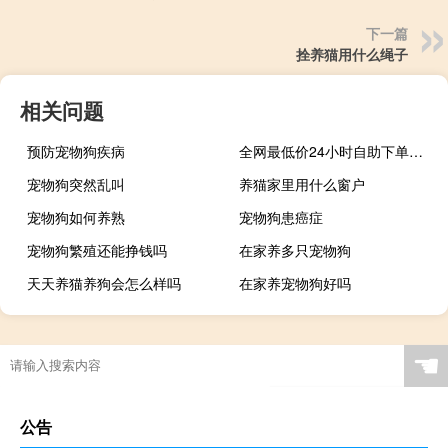
下一篇
拴养猫用什么绳子
相关问题
预防宠物狗疾病
全网最低价24小时自助下单平台ks - 拼多多出评补单软件_低价秒刷qq空间说说赞网站
宠物狗突然乱叫
养猫家里用什么窗户
宠物狗如何养熟
宠物狗患癌症
宠物狗繁殖还能挣钱吗
在家养多只宠物狗
天天养猫养狗会怎么样吗
在家养宠物狗好吗
☚
公告