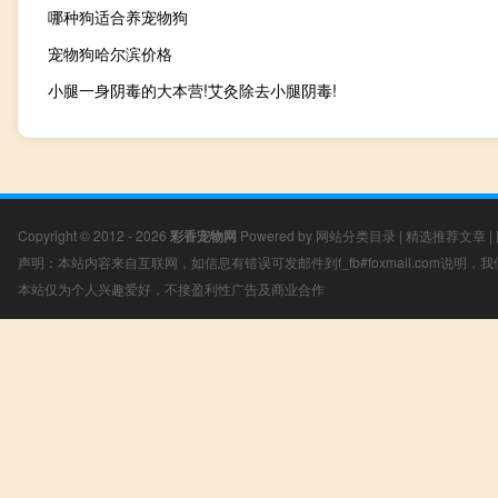
哪种狗适合养宠物狗
宠物狗哈尔滨价格
小腿一身阴毒的大本营!艾灸除去小腿阴毒!
Copyright © 2012 - 2026
彩香宠物网
Powered by
网站分类目录
|
精选推荐文章
|
声明：本站内容来自互联网，如信息有错误可发邮件到f_fb#foxmail.com说明
本站仅为个人兴趣爱好，不接盈利性广告及商业合作