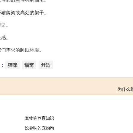
择猫爬架或高处的架子。
舒适。
全感。
它们需求的睡眠环境。
：
猫咪
猫窝
舒适
为什么
宠物狗养育知识
没异味的宠物狗