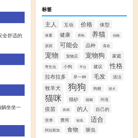
标签
价格
主人
体型
互动
养猫
健康
安全舒适的
体重
动物
养狗
可能会
品种
喜欢
原因
宠物
宠物狗
家庭
宠物店
性格
小狗
建议
寄生虫
平台
毛发
拉布拉多
是一种
清洁
狗狗
牧羊犬
狗粮
猎犬
猫咪
猫砂
环境
猫粮
躺躺坐坐一
疫苗
的人
自己的
疾病
适合
费用
营养
较高
食物
驱虫
阿拉斯加