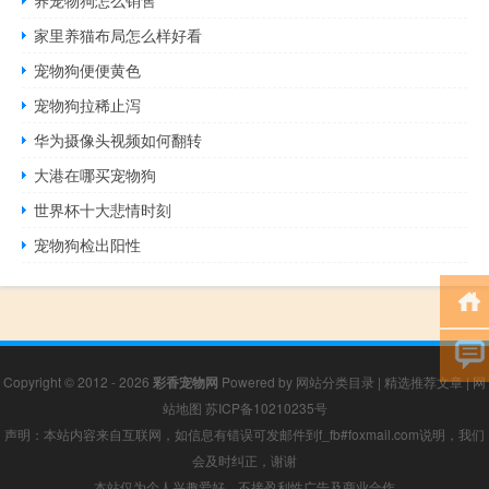
家里养猫布局怎么样好看
宠物狗便便黄色
宠物狗拉稀止泻
华为摄像头视频如何翻转
大港在哪买宠物狗
世界杯十大悲情时刻
宠物狗检出阳性
Copyright © 2012 - 2026
彩香宠物网
Powered by
网站分类目录
|
精选推荐文章
|
网
站地图
苏ICP备10210235号
声明：本站内容来自互联网，如信息有错误可发邮件到f_fb#foxmail.com说明，我们
会及时纠正，谢谢
本站仅为个人兴趣爱好，不接盈利性广告及商业合作