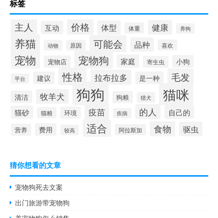
标签
价格
主人
健康
体型
互动
体重
养狗
养猫
可能会
品种
喜欢
动物
原因
宠物
宠物狗
家庭
小狗
宠物店
寄生虫
性格
毛发
拉布拉多
建议
是一种
平台
狗狗
猫咪
牧羊犬
清洁
狗粮
猎犬
疫苗
的人
自己的
猫砂
环境
猫粮
疾病
适合
食物
驱虫
费用
营养
阿拉斯加
较高
猜你想看的文章
宠物狗死去文案
出门旅游带宠物狗
养宠物狗怎么销售