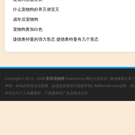
什么宠物狗好养又便宜又
成年后宠物狗
宠物狗黄加白色
捷德奥特曼的强力形态 捷德奥特曼有几个形态
Copyright © 2012 - 2026
彩香宠物网
Powered by
网站分类目录
|
精选推荐文章
|
声明：本站内容来自互联网，如信息有错误可发邮件到f_fb#foxmail.com说明
本站仅为个人兴趣爱好，不接盈利性广告及商业合作