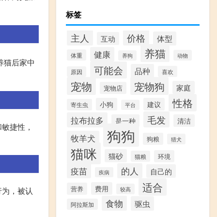
标签
价格
主人
体型
互动
养猫
健康
体重
动物
养狗
养猫后家中
可能会
品种
喜欢
原因
宠物
宠物狗
家庭
宠物店
性格
小狗
建议
寄生虫
平台
毛发
拉布拉多
是一种
清洁
和敏捷性，
狗狗
牧羊犬
狗粮
猎犬
猫咪
猫砂
环境
猫粮
疫苗
的人
自己的
疾病
适合
费用
营养
行为，被认
较高
食物
驱虫
阿拉斯加