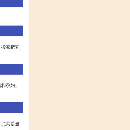
人搬家把它
庭和孕妇。
，尤其是当