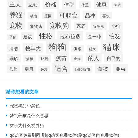
价格
主人
健康
体型
互动
体重
养狗
养猫
可能会
品种
喜欢
动物
原因
宠物
宠物狗
家庭
小狗
宠物店
寄生虫
性格
毛发
拉布拉多
建议
是一种
平台
狗狗
猫咪
牧羊犬
清洁
狗粮
猎犬
疫苗
的人
自己的
猫砂
环境
猫粮
疾病
适合
食物
驱虫
费用
营养
阿拉斯加
较高
猜你想看的文章
宠物狗品种黑色
梦到养猫是什么意思
女子为什么爱养猫
qq访客免费刷网 刷qq访客免费软件(刷qq访客的免费软件)