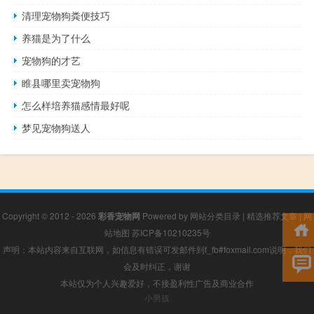
清理宠物狗粪便技巧
养猫是为了什么
宠物狗的才艺
睢县哪里卖宠物狗
怎么样培养猫感情最好呢
梦见宠物狗送人
Copyright © 2012 - 2026
彩香宠物网
Powered by
网站分类目录
|
精选推荐文章
|
网
站地图
苏ICP备10210235号
声明：本站内容来自互联网，如信息有错误可发邮件到f_fb#foxmail.com说明，我们
会及时纠正，谢谢
本站仅为个人兴趣爱好，不接盈利性广告及商业合作
小男孩