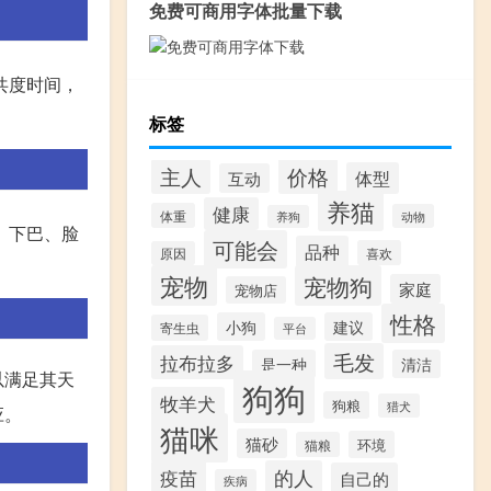
免费可商用字体批量下载
共度时间，
标签
价格
主人
体型
互动
养猫
健康
体重
动物
养狗
、下巴、脸
可能会
品种
喜欢
原因
宠物
宠物狗
家庭
宠物店
性格
小狗
建议
寄生虫
平台
毛发
拉布拉多
是一种
清洁
以满足其天
狗狗
牧羊犬
狗粮
猎犬
应。
猫咪
猫砂
环境
猫粮
疫苗
的人
自己的
疾病