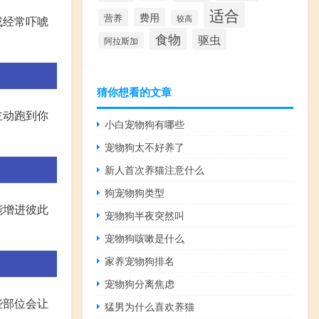
适合
费用
营养
较高
或经常吓唬
食物
驱虫
阿拉斯加
猜你想看的文章
主动跑到你
小白宠物狗有哪些
宠物狗太不好养了
新人首次养猫注意什么
狗宠物狗类型
能增进彼此
宠物狗半夜突然叫
宠物狗咳嗽是什么
家养宠物狗排名
宠物狗分离焦虑
些部位会让
猛男为什么喜欢养猫