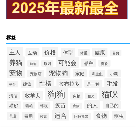
标签
价格
主人
健康
体型
互动
体重
养狗
养猫
可能会
品种
喜欢
动物
原因
宠物
宠物狗
家庭
小狗
宠物店
寄生虫
性格
毛发
拉布拉多
建议
是一种
平台
狗狗
猫咪
牧羊犬
清洁
狗粮
猎犬
疫苗
的人
自己的
猫砂
环境
猫粮
疾病
适合
食物
驱虫
费用
营养
阿拉斯加
较高