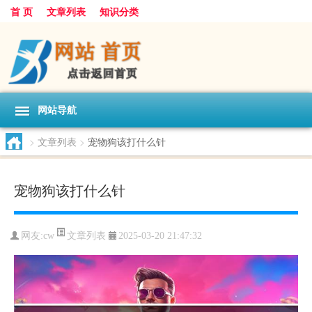
首 页
文章列表
知识分类
网站导航
>
文章列表
>
宠物狗该打什么针
宠物狗该打什么针
文章列表
网友:
cw
2025-03-20 21:47:32