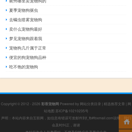
衢州哪里卖宠物狗的
夏季宠物狗驱虫
去螨虫喷雾宠物狗
卖什么宠物狗最好
梦见宠物狗跟着我
宠物狗几斤属于正常
便宜的狗宠物狗品种
吃不饱的宠物狗
Copyright © 2012 - 2026
彩香宠物网
Powered by
网站分类目录
|
精选推荐文章
|
网
站地图
苏ICP备10210235号
声明：本站内容来自互联网，如信息有错误可发邮件到f_fb#foxmail.com说明，我们
会及时纠正，谢谢
本站仅为个人兴趣爱好，不接盈利性广告及商业合作