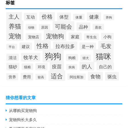
标签
价格
主人
健康
体型
互动
体重
养狗
养猫
可能会
品种
喜欢
动物
原因
宠物
宠物狗
家庭
小狗
宠物店
寄生虫
性格
毛发
拉布拉多
建议
是一种
平台
狗狗
猫咪
牧羊犬
清洁
狗粮
猎犬
疫苗
的人
自己的
猫砂
环境
猫粮
疾病
适合
食物
驱虫
费用
营养
阿拉斯加
较高
猜你想看的文章
从哪购买宠物狗
宠物狗长大多久