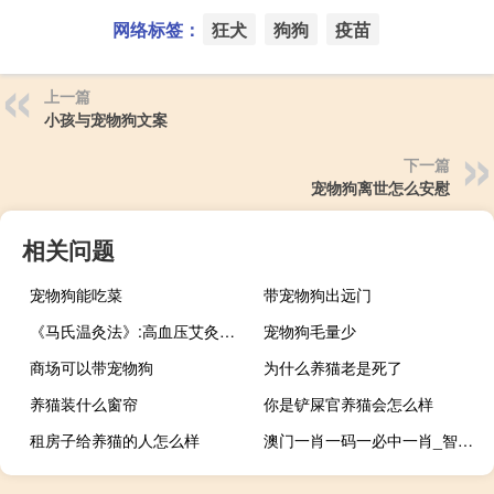
网络标签：
狂犬
狗狗
疫苗
上一篇
小孩与宠物狗文案
下一篇
宠物狗离世怎么安慰
相关问题
宠物狗能吃菜
带宠物狗出远门
《马氏温灸法》:高血压艾灸这样做!
宠物狗毛量少
商场可以带宠物狗
为什么养猫老是死了
养猫装什么窗帘
你是铲屎官养猫会怎么样
租房子给养猫的人怎么样
澳门一肖一码一必中一肖_智能AI深度解析_百度移动统计版.23.84