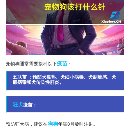
疫苗
宠物狗通常需要接种以下
：
五联苗 ：预防犬瘟热、犬细小病毒、犬副流感、犬
腺病毒和犬传染性肝炎。
狂犬
疫苗：
狗狗
预防狂犬病，建议在
年满3月龄时注射。