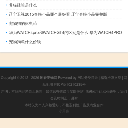
养猫经验是什么
辽宁卫视2015春晚小品哪个最好看 辽宁春晚小品完整版
宠物狗的驱虫药
华为WATCH4pro和WATCHGT4的区别是什么 华为WATCH4PRO
宠物狗粮什么价钱
Copyright © 2012 - 2026
彩香宠物网
Powered by
网站分类目录
|
精选推荐文章
|
网
站地图
苏ICP备10210235号
声明：本站内容来自互联网，如信息有错误可发邮件到f_fb#foxmail.com说明，我们
会及时纠正，谢谢
本站仅为个人兴趣爱好，不接盈利性广告及商业合作
小男孩