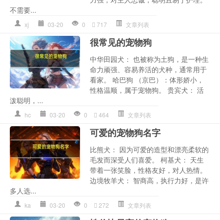
不需要...
xj
03-20
0
717
文章列表
很常见的宠物狗
中华田园犬： 也被称为土狗，是一种生
命力顽强、容易养活的犬种，通常用于
看家。 哈巴狗 （京巴）：体形娇小，
性格温顺，属于宠物狗。 贵宾犬： 活
泼聪明，...
hc
03-20
0
464
文章列表
可爱的宠物狗名字
比熊犬： 因为可爱的造型和漂亮柔软的
毛发而深受人们喜爱。 柯基犬： 天生
带着一张笑脸，性格友好，对人热情。
边境牧羊犬： 智商高，执行力好，是许
多人选...
ka
03-20
0
272
文章列表