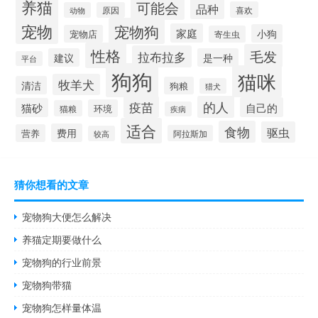
养猫
可能会
品种
喜欢
动物
原因
宠物
宠物狗
家庭
小狗
宠物店
寄生虫
性格
毛发
拉布拉多
建议
是一种
平台
狗狗
猫咪
牧羊犬
清洁
狗粮
猎犬
疫苗
的人
自己的
猫砂
环境
猫粮
疾病
适合
食物
驱虫
费用
营养
阿拉斯加
较高
猜你想看的文章
宠物狗大便怎么解决
养猫定期要做什么
宠物狗的行业前景
宠物狗带猫
宠物狗怎样量体温