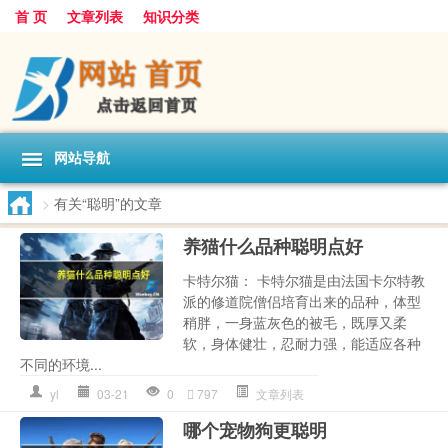
首 页
文章列表
知识分类
网站导航
>
有关“聪明”的文章
养猫什么品种聪明点好
卡特尔猫： 卡特尔猫是由法国卡尔特教
派的修道院僧侣培育出来的品种，体型
稍胖，一身蓝灰色的被毛，既厚又柔
软，身体健壮，忍耐力强，能适应各种
不同的环境...
yl
03-21
0
797
文章列表
哪个宠物狗更聪明